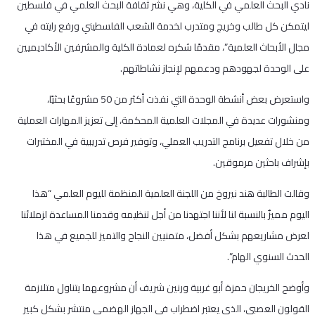
نادي البحث العلمي في الكلية، وهي نشر ثقافة البحث العلمي في فلسطين
ليتمكن كل طالب وخريج ومتدرب لخدمة الشعب الفلسطيني ورفع رايته في
مجال الأبحاث العلمية”، مقدمًا شكره لعمادة الكلية والمشرفين الأكاديميين
على الوحدة لجهودهم ودعمهم لإنجاز نشاطاتهم.
واستعرض بعض أنشطة الوحدة التي نفذت أكثر من 50 مشروعًا بحثيًا،
ومنشورات عديدة في المجلات العلمية المحكمة، إلى تعزيز المهارات العملية
من خلال تفعيل برنامج التدريب العملي، وتوفير فرص تدريبية في المختبرات
بإشراف باحثين مرموقين.
وقالت الطالبة هند نيروخ من اللجنة العلمية المنظمة لليوم العلمي “هذا
اليوم مميزٌ بالنسبة لنا لأننا اجتهدنا من أجل تنظيمه وقدمنا المساعدة لزملائنا
لعرض مشاريعهم بشكل أفضل، متمنيين النجاح والتميز للجميع في هذا
الحدث السنوي الهام”.
وأوضح الخريجان حمزة أبو غربية ورنين شريف أن مشروعهما يتناول متلازمة
القولون العصبي، الذي يعتبر اضطراب في الجهاز الهضمي منتشر بشكل كبير