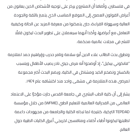
في فلسطين، وأضافا أن المشروع يركز على توجيه الأشخاص الذين يعانون من
أعراض القولون العصبي إلى الموقع المناسب الذي يتميز بالثقة والجودة
العالية وسهولة القراءة، حتى يتمكنوا من معرفة المزيد عن الحالة وكيفية
التعامل مع أعراضها، وأكدا أنهما سيعملان على تطوير البحث ليكون قابلًا
للنشر في مجلات عالمية محكمة.
وتطرق بحث الطالب علاء الدين أبو سلامة وتامر حدرب وإبراهيم حمد لمتلازمة
“فانكوني بيكيل”، إذ أوضحوا أنه مرض جيني نادر يصيب الأطفال ويتسبب
بالكساح وتضخم الكبد ومشاكل في الكلية، ويضم البحث أكبر مجموعة
لمرضى هذه المتلازمة في مشفى واحد منذ اكتشافه عام ١٩٤٩.
يشار إلى أن كلية الطب البشري في جامعة القدس حازت مؤخرًا على الاعتماد
العالمي من الفدرالية العالمية للتعليم الطبي (WFME) من خلال مؤسسة
TEPDAD التركية، كنتيجة لما تبذله الكلية والجامعة من مجهودات داعمة
لطلبتها ليكونوا أطباء أكفاء ومنافسين لخريجي أعرق الكليات الطبية حول
العالم.