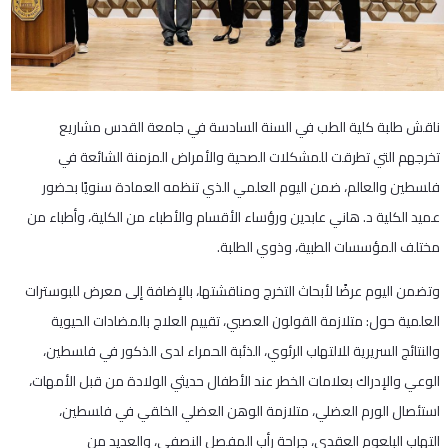
ناقش طلبة كلية الطب في السنة السادسة في جامعة القدس مشاريع
تخرجهم التي تطرقت للمشكلات الصحية والأمراض المزمنة الشائعة في
فلسطين والعالم، ضمن اليوم العلمي الذي تنظمه العمادة سنويًا بحضور
عميد الكلية د. هاني عابدين ورؤساء الأقسام والأطباء من الكلية، وأطباء من
مختلف المؤسسات الطبية، وذوي الطلبة.
وتضمن اليوم عرضًا لأبحاث التخرج ومناقشتها، بالإضافة إلى معرض للبوسترات
العلمية حول: متلازمة القولون العصبي، تقييم العلاج بالمضادات الحيوية
والنتائج السريرية للالتهاب الرئوي، الذئبة الحمراء لدى الذكور في فلسطين،
الوعي والإدراك بعلامات الخطر عند الأطفال حديثي الولادة من قبل الأمهات،
استئصال الورم العضلي، متلازمة الوهن العضلي الخلقي في فلسطين،
التهاب البلعوم العقدي، جراحة رأب المفصل النصفي، والعديد من