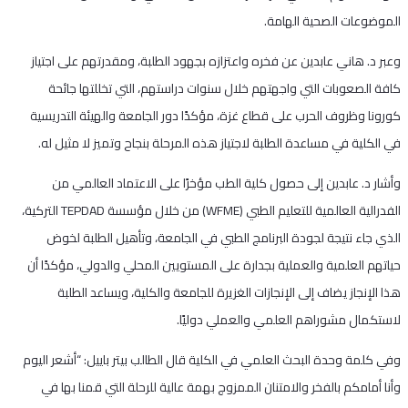
الموضوعات الصحية الهامة.
وعبر د. هاني عابدين عن فخره واعتزازه بجهود الطلبة، ومقدرتهم على اجتياز
كافة الصعوبات التي واجهتهم خلال سنوات دراستهم، التي تخللتها جائحة
كورونا وظروف الحرب على قطاع غزة، مؤكدًا دور الجامعة والهيئة التدريسية
في الكلية في مساعدة الطلبة لاجتياز هذه المرحلة بنجاح وتميز لا مثيل له.
وأشار د. عابدين إلى حصول كلية الطب مؤخرًا على الاعتماد العالمي من
الفدرالية العالمية للتعليم الطبي (WFME) من خلال مؤسسة TEPDAD التركية،
الذي جاء نتيجة لجودة البرنامج الطبي في الجامعة، وتأهيل الطلبة لخوض
حياتهم العلمية والعملية بجدارة على المستويين المحلي والدولي، مؤكدًا أن
هذا الإنجاز يضاف إلى الإنجازات الغزيرة للجامعة والكلية، ويساعد الطلبة
لاستكمال مشوراهم العلمي والعملي دوليًا.
وفي كلمة وحدة البحث العلمي في الكلية قال الطالب بيتر باييل: “أشعر اليوم
وأنا أمامكم بالفخر والامتنان الممزوج بهمة عالية للرحلة التي قمنا بها في