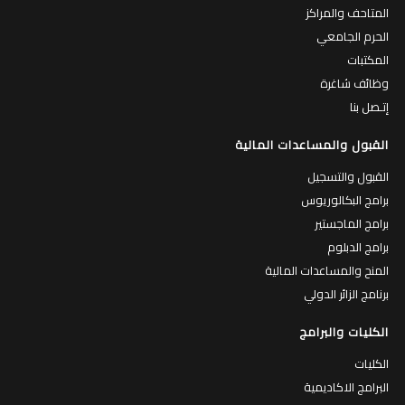
المتاحف والمراكز
الحرم الجامعي
المكتبات
وظائف شاغرة
إتـصل بنا
القبول والمساعدات المالية
القبول والتسجيل
برامج البكالوريوس
برامج الماجستير
برامج الدبلوم
المنح والمساعدات المالية
برنامج الزائر الدولي
الكليات والبرامج
الكليات
البرامج الاكاديمية