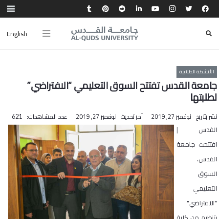
English
الأنشطة الطلابية
جامعة القدس تفتتح السوق التعليمي “الافتراضي”
لطلبتها
نشر بتاريخ
نوفمبر 27, 2019
آخر تحديث
نوفمبر 27, 2019
عدد المشاهدات:
621
القدس |
افتتحت جامعة
القدس،
السوق
التعليمي
"الافتراضي"
بتنظيم من كلية