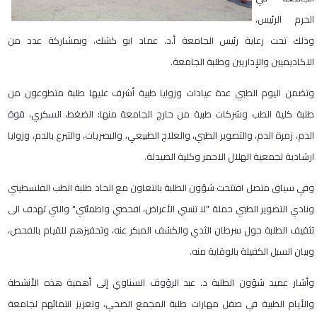
الحرم الرئيس،
وذلك تحت رعاية رئيس الجامعة أ.د. عماد ابو كشك، وبمشاركة عدد من
الاكاديميين والإداريين وطلبة الجامعة.
وتضمن اليوم الطبي عدة عيادات وزوايا طبية أشرف عليها طلبة متطوعون من
طلبة كلية الطب وشركات طبية من خارج الجامعة منها: الضغط، السكري، قوة
الدم، زمرة الدم، والتصوير الطبي، والعلاج الطبيعي، والبصريات، والتبرع بالدم، وزوايا
ارشادية لجمعية الهلال الاحمر وكلية الصيدلة.
وفي سياق متصل افتتحت شؤون الطلبة بالتعاون مع اتحاد طلبة الطب الفلسطيني
ونادي التصوير الطبي حملة "لا تنسي الأعراض، افحصي واطمئني" والتي تهدف الى
تثقيف الطلبة حول سرطان الثدي والكشف المبكر عنه، وتحفيزهم للقيام بالفحص،
وبيان السبل الكفيلة بالوقاية منه.
وأشار عميد شؤون الطلبة د. عبد الرؤوف السناوي إلى أهمية هذه الأنشطة
والأيام الطبية في صقل مهارات طلبة المجمع الصحي، وتعزيز انتمائهم لجامعة