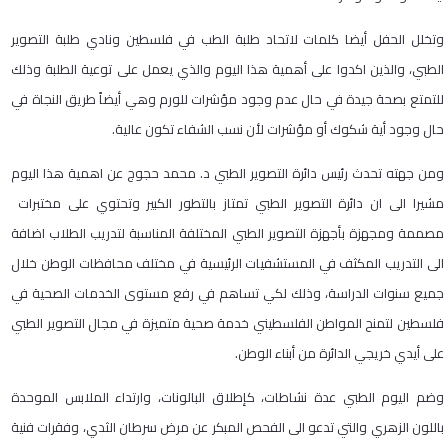
وتخلل الحفل أيضا كلمات لاتحاد طلبة الطب في فلسطين ونادي طلبة التصوير
الطبي، والذين اكدوا على أهمية هذا اليوم والذي يعمل على توعية الطلبة وذلك
للتمتع بصحة جيدة في حال عدم وجود مؤشرات للورم وهي أيضاً طريق النجاة في
حال وجود أية شكوك أو مؤشرات لأن نسب الشفاء تكون عالية.
ومن جهته تحدث رئيس دائرة التصوير الطبي د. محمد حجوج عن اهمية هذا اليوم
مشيرا الى ان دائرة التصوير الطبي تمتاز بالتطور الكبير وتحتوي على مختبرات
مصممة ومجهزة بأجهزة التصوير الطبي المختلفة المناسبة لتدريب الطلاب اضافة
الى التدريب المكثف في المستشفيات الرئيسية في مختلف محافظات الوطن خلال
جميع سنوات الدراسة، وذلك لكي تساهم في رفع مستوى الخدمات الصحية في
فلسطين لتمنح المواطن الفلسطيني خدمة صحية متميزة في مجال التصوير الطبي
على أيدي خريجي الدائرة من أبناء الوطن.
وضم اليوم الطبي عدة نشاطات، كإطلاق البالونات، وارتداء الملابس الموحدة
باللون الزهري والتي تدعو الى الفحص المبكر عن مرض سرطان الثدي، وفقرات فنية