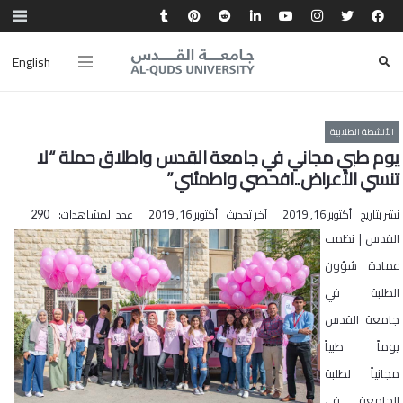
English
الأنشطة الطلابية
يوم طبي مجاني في جامعة القدس واطلاق حملة “لا
تنسي الأعراض..افحصي واطمئني”
نشر بتاريخ
أكتوبر 16, 2019
آخر تحديث
أكتوبر 16, 2019
عدد المشاهدات:
290
القدس | نظمت
عمادة شؤون
الطلبة في
جامعة القدس
يوماً طبياً
مجانياً لطلبة
الجامعة في