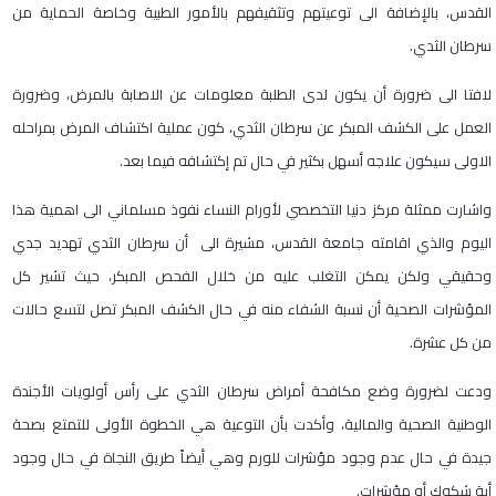
القدس، بالإضافة الى توعيتهم وتثقيفهم بالأمور الطبية وخاصة الحماية من
سرطان الثدي.
لافتا الى ضرورة أن يكون لدى الطلبة معلومات عن الاصابة بالمرض، وضرورة
العمل على الكشف المبكر عن سرطان الثدي، كون عملية اكتشاف المرض بمراحله
الاولى سيكون علاجه أسهل بكثير في حال تم إكتشافه فيما بعد.
واشارت ممثلة مركز دنيا التخصصي لأورام النساء نفوذ مسلماني الى اهمية هذا
اليوم والذي اقامته جامعة القدس، مشيرة الى أن سرطان الثدي تهديد جدي
وحقيقي ولكن يمكن التغلب عليه من خلال الفحص المبكر، حيث تشير كل
المؤشرات الصحية أن نسبة الشفاء منه في حال الكشف المبكر تصل لتسع حالات
من كل عشرة.
ودعت لضرورة وضع مكافحة أمراض سرطان الثدي على رأس أولويات الأجندة
الوطنية الصحية والمالية، وأكدت بأن التوعية هي الخطوة الأولى للتمتع بصحة
جيدة في حال عدم وجود مؤشرات للورم وهي أيضاً طريق النجاة في حال وجود
أية شكوك أو مؤشرات.