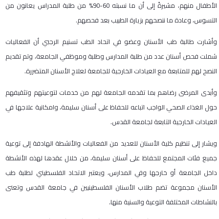
الأطفال منهم، مشيرةً إلى أن ما نسبته 60-90% من طلبة المدراس يعانون من
التسوس، وعادة ما ننصحهم بزيارة الطبيب بعد فحصهم.
وأشارت طالبة طب الأسنان وعضو في اتحاد الطب تسنيم الرجبي أن الفعاليات
شملت فحص أسنان عدد من طلبة المدارس وطلبة وموظفي الجامعة، وتم تقديم
النصح لهم للمتابعة مع العيادات الخارجية للجامعة لعلاج الأسنان المتضررة.
وأبدى المرضى رضاهم بما تقدمه الجامعة لهم من خدمات لتوعيتهم وتثقيفهم
حول الغذاء الصحي الواجب اتباعه للحفاظ على أسنان سليمة، وامكانية علاجها في
العيادات الخارجية التابعة لجامعة القدس.
ويشار إلى تنظيم كلية الأسنان للعديد من الفعاليات والأنشطة الهادفة إلى توعية
جميع فئات المجتمع للحفاظ على أسنان سليمة، من خلال عقدها لهذه الأنشطة
داخل الجامعة أو خارجها وفي المدارس، ويعتبر الاتحاد الفلسطيني لطلبة طب
الأسنان مجموعة تضم طلاب الأسنان الفلسطينيين في جامعة القدس وتعنى
بالنشاطات المختلفة التوعية والسنية منها.