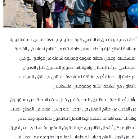
أطلقت مجموعة من الطلبة في كلية الحقوق-جامعة القدس حملة قانونية
مساندةً لقطاع غزة وأنحاء الوطن كافة، تتضمن تنظيم ندوات في القضية
الفلسطينية، وعمل تغطية قانونية ومتابعة شاملة عبر مواقع التواصل
الاجتماعي لجرائم الاحتلال وانتهاكاته لحقوق المدنيين خلال العدوان،
بالإضافة إلى حملة أخرى منبثقة لمقاطعة الاحتلال في شتى المجالات،
بالتعاون مع أساتذة الكلية وحقوقيين فلسطينيين.
وأشار أحد الطلبة المنظمين للمبادرة “من خلال هذه الحملة نحن مسؤولون
عن الحديث عن جرائم المحتل في الوطن كله وليس فقط في القطاع الحبيب،
وهنالك عدة أهداف دفعتنا لهذا العمل؛ فالقانون كما ذكرنا وجد لينصر
المظلوم بكل أشكال الظلم ويعطيه الحقوق المشروعة له، لدى عدم تطبيق
القانون الدولي العام وغياب المنظمات الدولية والحقوقية عما يحدث في