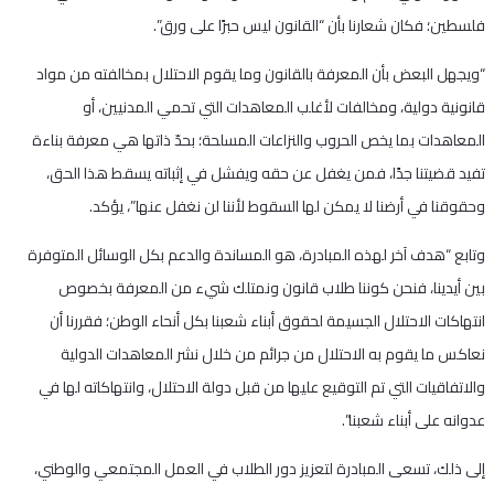
فلسطين؛ فكان شعارنا بأن “القانون ليس حبرًا على ورق”.
“ويجهل البعض بأن المعرفة بالقانون وما يقوم الاحتلال بمخالفته من مواد
قانونية دولية، ومخالفات لأغلب المعاهدات التي تحمي المدنيين، أو
المعاهدات بما يخص الحروب والنزاعات المسلحة؛ بحدّ ذاتها هي معرفة بناءة
تفيد قضيتنا جدًا، فمن يغفل عن حقه ويفشل في إثباته يسقط هذا الحق،
وحقوقنا في أرضنا لا يمكن لها السقوط لأننا لن نغفل عنها”، يؤكد.
وتابع “هدف آخر لهذه المبادرة، هو المساندة والدعم بكل الوسائل المتوفرة
بين أيدينا، فنحن كوننا طلاب قانون ونمتلك شيء من المعرفة بخصوص
انتهاكات الاحتلال الجسيمة لحقوق أبناء شعبنا بكل أنحاء الوطن؛ فقررنا أن
نعاكس ما يقوم به الاحتلال من جرائم من خلال نشر المعاهدات الدولية
والاتفاقيات التي تم التوقيع عليها من قبل دولة الاحتلال، وانتهاكاته لها في
عدوانه على أبناء شعبنا”.
إلى ذلك، تسعى المبادرة لتعزيز دور الطلاب في العمل المجتمعي والوطني،