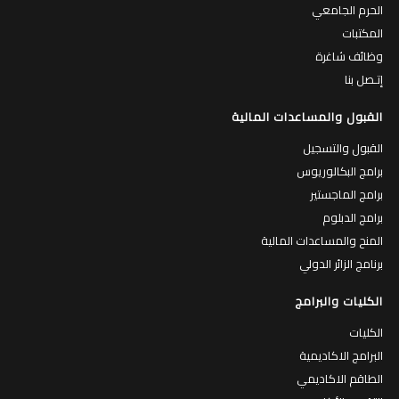
مكتب رئيس الجامعة
المتاحف والمراكز
الحرم الجامعي
المكتبات
وظائف شاغرة
إتـصل بنا
القبول والمساعدات المالية
القبول والتسجيل
برامج البكالوريوس
برامج الماجستير
برامج الدبلوم
المنح والمساعدات المالية
برنامج الزائر الدولي
الكليات والبرامج
الكليات