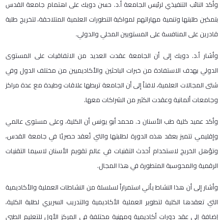
وأكد النائب التنفيذي لرئيس الجامعة أ.د. حسن دويك على اهتمام جامعة القدس
بتمكين طلبتها وتنمية مهاراتهم لمواكبة التطورات العلمية المتلاحقة، لتخريج طلبة
قادرين على المنافسة على المستويين المحلي والدولي.
وأشار أ.د. دويك إلى أن الجامعة عقدت العديد من الاتفاقيات على المستوى
الدولي بهدف الاستفادة من خبرات الباحثين والأكاديميين من مختلف الدول وفي
شتى المجالات العلمية، لافتاً إلى أن الجامعة تربطها علاقات وطيدة مع عدة مراكز
وجامعات ألمانية وعقدت الكثير من الشراكات معها.
وأكد عميد كلية طب الأسنان د. محمد أبو يونس أن الكلية، وعلى مستوى عالمي
وإقليمي تتميز بعقد هذه الدورة لطلبتها والتي تُعقد حصريًا في جامعة القدس،
وتؤهل الخريج لاستخدام أحدث التقنيات في عالم تقويم الأسنان لاسيما التقنيات
الرقمية والمحوسبة المتطورة في هذا المجال.
وأشار إلى أن هذا النشاط يأتي استمراراً لسلسلة من النشاطات العملية والأكاديمية
التي تعقدها الكلية لتطوير العملية الأكاديمية والتدريب السريري لطلبة الكلية،
إضافة إلى عقد دورات أكاديمية ومهنية مختلفة في المركز الأول للتعليم الطبي