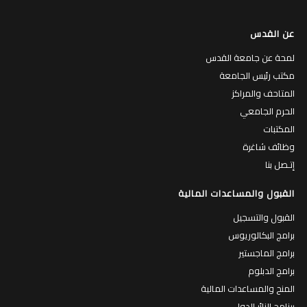
عن القدس
لمحة عن جامعة القدس
مكتب رئيس الجامعة
المتاحف والمراكز
الحرم الجامعي
المكتبات
وظائف شاغرة
إتـصل بنا
القبول والمساعدات المالية
القبول والتسجيل
برامج البكالوريوس
برامج الماجستير
برامج الدبلوم
المنح والمساعدات المالية
برنامج الزائر الدولي