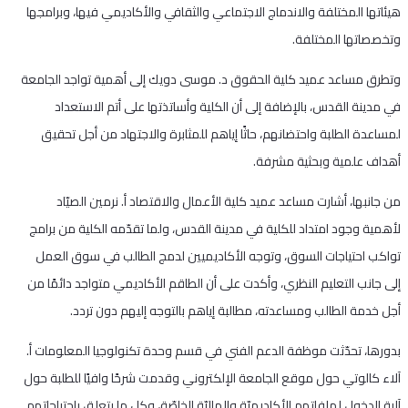
هيئاتها المختلفة والاندماج الاجتماعي والثقافي والأكاديمي فيها، وبرامجها
وتخصصاتها المختلفة.
وتطرق مساعد عميد كلية الحقوق د. موسى دويك إلى أهمية تواجد الجامعة
في مدينة القدس، بالإضافة إلى أن الكلية وأساتذتها على أتم الاستعداد
لمساعدة الطلبة واحتضانهم، حاثًا إياهم للمثابرة والاجتهاد من أجل تحقيق
أهداف علمية وبحثية مشرفة.
من جانبها، أشارت مساعد عميد كلية الأعمال والاقتصاد أ. نرمين الصيّاد
لأهمية وجود امتداد للكلية في مدينة القدس، ولما تقدّمه الكلية من برامج
تواكب احتياجات السوق، وتوجه الأكاديميين لدمج الطالب في سوق العمل
إلى جانب التعليم النظري، وأكدت على أن الطاقم الأكاديمي متواجد دائمًا من
أجل خدمة الطالب ومساعدته، مطالبة إياهم بالتوجه إليهم دون تردد.
بدورها، تحدّثت موظفة الدعم الفني في قسم وحدة تكنولوجيا المعلومات أ.
آلاء كالوتي حول موقع الجامعة الإلكتروني وقدمت شرحًا وافيًا للطلبة حول
آلية الدخول لملفاتهم الأكاديميّة والماليّة الخاصّة، وكل ما يتعلق باحتياجاتهم