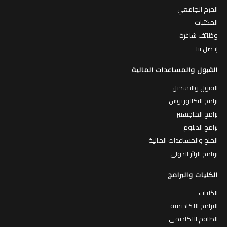
الحرم الجامعي
المكتبات
وظائف شاغرة
إتـصل بنا
القبول والمساعدات المالية
القبول والتسجيل
برامج البكالوريوس
برامج الماجستير
برامج الدبلوم
المنح والمساعدات المالية
برنامج الزائر الدولي
الكليات والبرامج
الكليات
البرامج الاكاديمية
الطاقم الاكاديمي