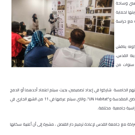
ئيسي وساحة
تها لحماية
ة مع حراسة
كونه يناقش
ينة القدس،
 سنوات من
لهندسة المعمارية أن 13 طالباً وطالبة في سنتهم الخامسة شاركوا في إعداد تصميمين، بحيث سيتم اعتماد أحدهما أو الدمج
راضي المقدسة و"
UN Habitat
"، والتي سيتم عرضها في 11 من الشهر الجاري في
اسية جامعية مختلفة.
راكة مع جامعة القدس لإعادة ترميم دار القنصل ، مشيرة إلى أن أغلبية سكانها