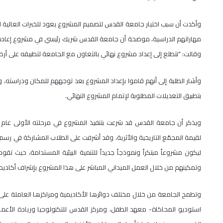
وأكدت أن سبب اختيار جامعة القدس لتصميم المشروع يعود للخبرات العالية الت
مهاراتهم الدراسية، موضحة أن جامعة القدس شريك رئيسي في مشروع إعادة ت
وقالت: "نتطلع إلى إعداد مشروع نهائي بالتعاون مع الجامعة لتطبيقه على أرض
وأشار الطلبة إلى أنهم قاموا بإعداد المشروع بعد توجههم للمكان ودراسته،
بتطبيق التعديلات المطلوبة لإتمام المشروع النهائي.
لقيمة المجمّع التاريخية والأثرية، وقد أشرفت على الطلاب المشاركة في رسم
ليكون مشروعاً مبتكراً ونموذجاً جديداً للتنمية البيئية المستدامة، حيث تقو
وتمكينهم من خلال العمل الميداني المباشر على هذا المشروع بإشراف أكادي
وتطمح الجامعة من خلال مختلف دوائرها الأكاديمية ومراكزها العاملة على الم
استوديو المحاكاة- معهد الطفل، ومركز القدس للتكنولوجيا وريادة الأعما