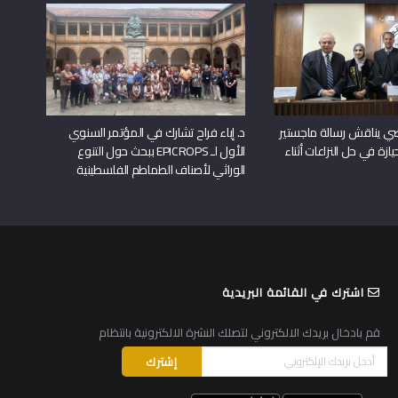
راضي يناقش رسالة ماجستير
د. إباء فراح تشارك في المؤتمر السنوي
يازة في حل النزاعات أثناء
الأول لـ EPICROPS ببحث حول التنوع
الوراثي لأصناف الطماطم الفلسطينية
اشترك في القائمة البريدية
قم بادخال بريدك الالكتروني لتصلك النشرة الالكترونية بانتظام