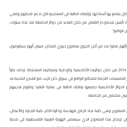
ي يتمتع بها أساتذتها، وإشراك الطلبة في المشاريع التي تدعم قدراتهم وتنمي
أهيل مجمع دار القنصل من خلال العديد من دوائر الجامعة منذ عدة سنوات،
 الواقع".
 وأنهم عملوا بجد من أجل الخروج بمشروع حيوي للمكان، مبينين أنهم سيقومون
ويذكر أن جامعة القدس قد شرعت بتنفيذ المشروع في مرحلته الأولى عام 2014 من خلال دوائرها الأكاديمية والإدارية ومراكزها المشاركة، وذلك نظراً
 التصميمات اللازمة للمجمّع الواقع في سوق خان الزيت مع الشارع المحيط به،
م الدوائر الأكاديمية جميعها بإشراك الطلبة في عملية التنفيذ وتقوم بتدريبهم
ميين مختصين من الجامعة.
شروع وهي كلية نجاد الزعني للهندسة ودائرة الآثار، كلية التجارة والأعمال،
ل، لإنجاح هذا المشروع الذي سيعكس الهوية العربية الفلسطينية في مدينة