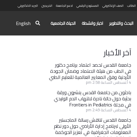
الطالب
الصف الإلكتروني
المستودع الرقمي
ادعم الجامعة
الخريجين
البريد الالكتروني
English
البحث والتطوير
اخبار وانشطة
الحياة الجامعية
آخر الأخبار
جامعة القدس تحصد اعتماد برنامج دكتور
في الطب من هيئة الاعتماد وضمان الجودة
الأردنية وفق المعايير العالمية للتعليم الطبي
4 أغسطس الساعة 2:58 pm
باحثون من جامعة القدس ينشرون ورقة
بحثية حول حالة نادرة لالتهاب الدم الوليدي
في مجلة Frontiers in Pediatrics
4 أغسطس الساعة 2:49 pm
جامعة القدس تناقش رسالة الماجستير
الأولى لبرنامج إدارة الأراضي حول دور نظم
المعلومات الجغرافية في تعزيز الحوكمة