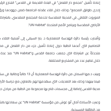
إعادة تأهيل "مجمع دار القنصل" في البلدة القديمة في القدس" الشارع الر
إحدى طوابق المجمع"، وذلك خلال لقاء عقدته الجامعة ضمن جهودها ورؤي
الموروث الثقافي في المدينة المقدسة لخدمة المجتمع المقدسي، بالشراك
الأراضي المقدسة وبرنامج الأمم المتحدة "
UN Habitat
".
وأشارت رئيسة دائرة الهندسة المعمارية د. يارا السيفي إلى أهمية اللقاء 
التصاميم التي أعدها الطلبة حول إعادة تأهيل جزء من دار القنصل في مد
متحدثةً عن الشراكة التي جمعت جامعة القدس و"
UN Habitat
" منذ عدة
خلال تنظيم عدد من المشاريع المختلفة.
وبينت د.مها السمان من دائرة ا
فيما بينهما وذلك بعد التعديلات التي سنقدمها لهم بالتعاون مع حراسة الأ
مدينة القدس إضافة إلى مجسمات قام بها مجموعة من الطلبة من مراحل در
وعبرت الأستاذة آمال أبو غوش من مؤسسة "
UN Habitat
" عن سعادتها بالش
من الطائفة المسيحية.