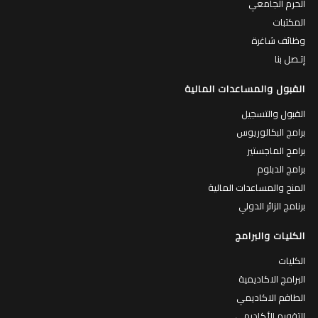
الحرم الجامعي
المكتبات
وظائف شاغرة
إتـصل بنا
القبول والمساعدات المالية
القبول والتسجيل
برامج البكالوريوس
برامج الماجستير
برامج الدبلوم
المنح والمساعدات المالية
برنامج الزائر الدولي
الكليات والبرامج
الكليات
البرامج الاكاديمية
الطاقم الاكاديمي
التقويم الأكاديمي