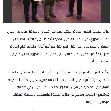
فازت جامعة القدس بجائزة الدكتور عطا الله رشماوي لأفضل بحث في مجال
الطب المخبري، عن البحث العلمي “تحديد الأنماط الجينية لفئات الدم لدى
المرضى المعتمدين على نقل الدم لنقل دم أكثر أمانًا”، وأعلنت نتائج الجائزة
خلال المؤتمر الدولي الفلسطيني الثاني عشر للطب المخبري الذي أقيم في
مدينة رام الله،
وتألف الفريق الفائز من مساعد الرئيس للشؤون الطبية والصحية في جامعة
القدس د. رانية أبو سير، وطالب برنامج الماجستير في العلوم الطبية المخبرية/
مسار علم الدم ضرغام ياسين، بالتعاون مع د. كاميلا هيس في جامعة
غوثنبيرغ / السويد، وبدعم من وزارة الصحة الفلسطينية وجمعية أصدقاء
مرضى الثلاسيميا.