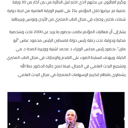
وكُرم الفائزون عن بحثهم الذي اختير لنيل الجائزة من بين أكثر من 30 ورقة
علمية تم عرضها خلال المؤتمر، بناءً على تقييم الورقة العلمية من لجنة دولية
شملت باحثين وخبراء في مجال الطب المخبري من الأردن وتونس وبريطانيا.
يشار إلى أن فعاليات المؤتمر نظمت بحضور ما يزيد عن 2000 باحث وشخصية
محلية ودولية، تحت رعاية رئيس دولة فلسطين الرئيس محمود عباس “أبو
مازن”، بحضور رئيس مجلس الوزراء د. محمد اشتية ووزيرة الصحة د. مي
الكيلة، ويهدف لتسليط الضوء على التقدم والإنجازات في مجال الطب المخبري
وتشجيع البحث العلمي في المجال، فيما تمنح جائزة الدكتور عطا الله
رشماوي بانتظام لتكريم الإسهامات المتميزة في مجال البحث العلمي.