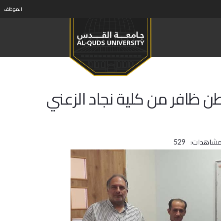
الموظف
ن ظافر من كلية نجاد الزعني
مشاهدات:
529