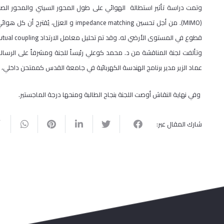
قطوع في المستوى الأرضي له. وقد تم تحليل معامل الارتداد mutual coupling و معامل التكبير وأنماط الإشعاع.
وتألفت لجنة المناقشة من د. محمد كوعلي رئيساً للجنة ومشرفاً على الرسالة،
عماد الزير مدير برنامج الهندسة الكهربائية في جامعة القدس كممتحن داخلي،
وفي نهاية النقاش أوصت اللجنة بنجاح الطالبة ومنحها درجة الماجستير.
شارك المقال عبر: