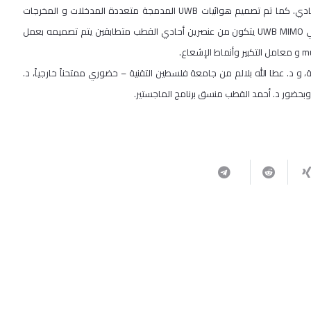
وتمت دراسة تأثير استطالة الهوائي على طول المحور السيني والمحور الصادي. كما تم تصميم هوائيات UWB المدمجة متعددة المدخلات و المخرجات
(MIMO). من أجل تحسين impedance matching و العزل، يُقترح أن كل هوائي UWB MIMO يتكون من عنصرين أحادي القطب متطابقين يتم تصميمه بعمل
 و د. عطا الله بلالم من جامعة فلسطين التقنية – خضوري ممتحناً خارجياً، د.
 وبحضور د. أحمد القطب منسق برنامج الماجستير.