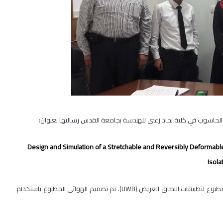
الحاسوب في كلية نجاد زعني للهندسة بجامعة القدس رسالتها بعنوان:
Design and Simulation of a Stretchable and Reversibly Deformab
Isola
و تمحورت الرسالة حول تصميم هوائي (َAntenna) أحادي القطب مستطيل مطبوع لتطبيقات النطاق العريض (UWB). تم تصميم الهوائي المطبوع باستخدام