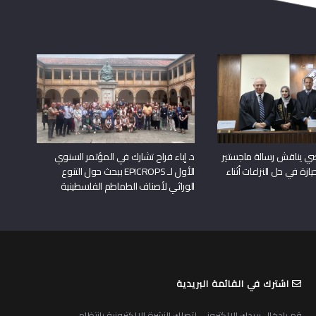
راضي يناقش رسالة ماجستير
د. إباء فراح تشارك في المؤتمر السنوي
يازة في حل النزاعات أثناء
الأول لـ EPICROPS ببحث حول التنوع
الوراثي لأصناف الطماطم الفلسطينية
اشترك في القائمة البريدية
قم بادخال بريدك الالكتروني لتصلك النشرة الالكترونية بانتظام