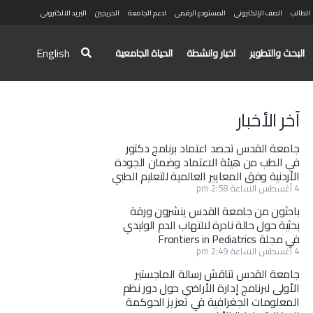
الطالب
الصف الإلكتروني
المستودع الرقمي
ادعم الجامعة
الخريجين
البريد الالكتروني
English
البحث والتطوير
اخبار وانشطة
الحياة الجامعية
آخر الأخبار
جامعة القدس تحصد اعتماد برنامج دكتور
في الطب من هيئة الاعتماد وضمان الجودة
الأردنية وفق المعايير العالمية للتعليم الطبي
4 أغسطس الساعة 2:58 pm
باحثون من جامعة القدس ينشرون ورقة
بحثية حول حالة نادرة لالتهاب الدم الوليدي
في مجلة Frontiers in Pediatrics
4 أغسطس الساعة 2:49 pm
جامعة القدس تناقش رسالة الماجستير
الأولى لبرنامج إدارة الأراضي حول دور نظم
المعلومات الجغرافية في تعزيز الحوكمة