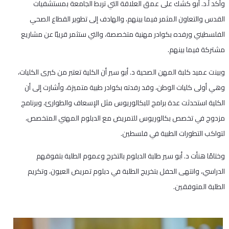
وأكد أ.د. أبو كشك على عمق العلاقة التي تربط الجامعة بمستشفيات
القدس والتعاون المثمر فيما بينهم، والهادف إلى تطوير القطاع الصحي
الفلسطيني ورفده بكوادر مهنية متخصصة، والتي ستثمر قريبًا عن مشاريع
مشتركة فيما بينهم.
وبينت عميد كلبة المهن الصحية د. أبو سير أن الكلية تعتبر من كبرى الكليات،
وهي أولى كليات الوطن، وقد رفدته بكوادر طبية متميزة، وأشارت إلى أن
الكلية استحدثت عدة برامج للبكالوريوس مثل الإسعاف والطوارئ، وبرنامج
مزدوج في تخصص بكالوريوس للتمريض مع الدبلوم المهني المتخصص،
لتواكب التطورات الطبية في فلسطين.
وختامًا هنأت د. أبو سير طلبة الدبلوم بالتخرج وعموم الطلبة بتفوقهم
الدراسي، وانتهى الحفل بتخريج الطلبة في دبلوم تمريض العيون، وتكريم
الطلبة المتوفقين.