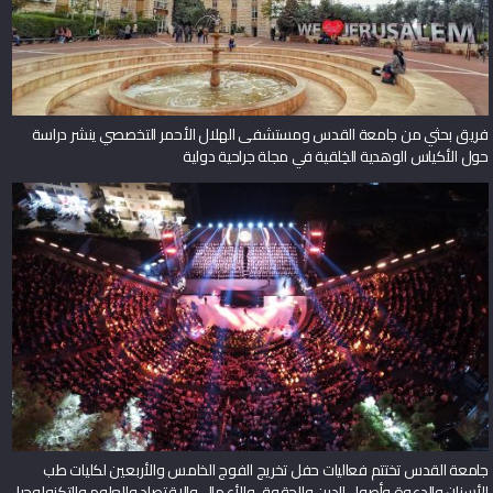
فريق بحثي من جامعة القدس ومستشفى الهلال الأحمر التخصصي ينشر دراسة
حول الأكياس الوهدية الخِلقية في مجلة جراحية دولية
جامعة القدس تختتم فعاليات حفل تخريج الفوج الخامس والأربعين لكليات طب
الأسنان والدعوة وأصول الدين والحقوق والأعمال والاقتصاد والعلوم والتكنولوجيا