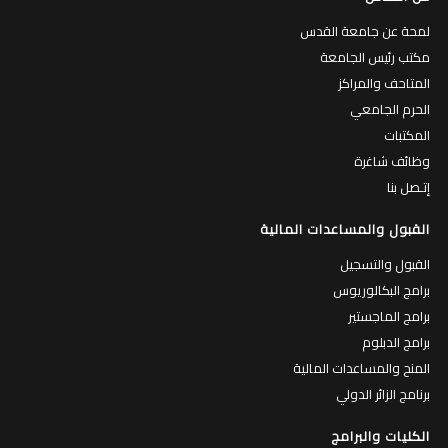
لمحة عن جامعة القدس
مكتب رئيس الجامعة
المتاحف والمراكز
الحرم الجامعي
المكتبات
وظائف شاغرة
إتـصل بنا
القبول والمساعدات المالية
القبول والتسجيل
برامج البكالوريوس
برامج الماجستير
برامج الدبلوم
المنح والمساعدات المالية
برنامج الزائر الدولي
الكليات والبرامج