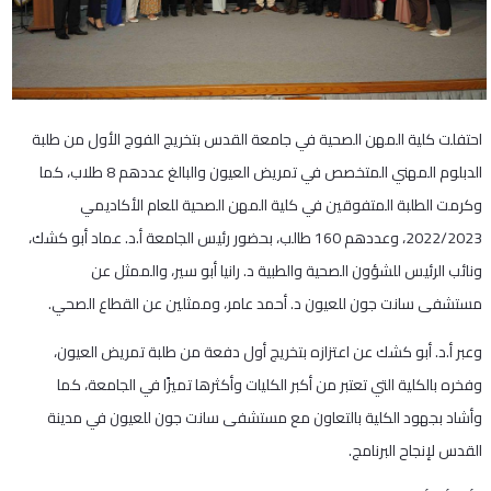
احتفلت كلية المهن الصحية في جامعة القدس بتخريج الفوج الأول من طلبة
الدبلوم المهني المتخصص في تمريض العيون والبالغ عددهم 8 طلاب، كما
وكرمت الطلبة المتفوقين في كلية المهن الصحية للعام الأكاديمي
2022/2023، وعددهم 160 طالب، بحضور رئيس الجامعة أ.د. عماد أبو كشك،
ونائب الرئيس للشؤون الصحية والطبية د. رانيا أبو سير، والممثل عن
مستشفى سانت جون للعيون د. أحمد عامر، وممثلين عن القطاع الصحي.
وعبر أ.د. أبو كشك عن اعتزازه بتخريج أول دفعة من طلبة تمريض العيون،
وفخره بالكلية التي تعتبر من أكبر الكليات وأكثرها تميزًا في الجامعة، كما
وأشاد بجهود الكلية بالتعاون مع مستشفى سانت جون للعيون في مدينة
القدس لإنجاح البرنامج.