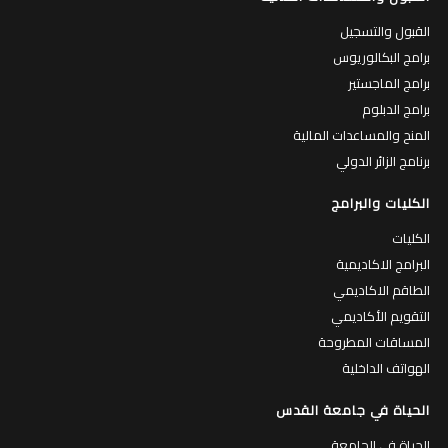
القبول والتسجيل
برامج البكالوريوس
برامج الماجستير
برامج الدبلوم
المنح والمساعدات المالية
برنامج الزائر الدولي
الكليات والبرامج
الكليات
البرامج الاكاديمية
الطاقم الاكاديمي
التقويم الأكاديمي
المساقات المطروحة
الهواتف الداخلية
الحياة في جامعة القدس
الحياة في الجامعة