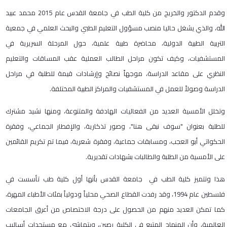
وقدم الدكتور والخريج من كلية الطب في جامعة القدس عام 2015 محمد عبيد
الله، والذي يشغل حاليا منصب مسؤول التعليم الطبي والبحث العلمي في جمعية
التربية الطبية الدولية، محاضرة طبية علمية، حول المرحلة السريرية في
المستشفيات، وكيف تكون مراحل الطالب العملية عقب المساقات والتعليم
النظري على مقاعد الدراسة، موجهاً نصائح وإرشادات قيمة للطلبة في مراحل
الدراسة وصولاً للعمل في المستشفيات والمراكز الطبية المختلفة.
وتخلل الأمسية العديد من الفعاليات الهادفة والمتنوعة، ومنها نشيد مشترك
للطلبة بعنوان "سوف نبقى هنا"، وصور تذكارية، والإفطار الجماعي، وفقرة
الحكواتي أبو العجب، ومسابقات جماعية، وفقرة شعرية، فيما تم تكريم القائمين
على الأمسية من الطلبة والطالبات بشهادات تقديرية.
هذا وتتميز كلية الطب في جامعة القدس بأنها أول كلية طب تأسست في
فلسطين عام 1994، وقد رفدت القطاع الصحي محلياً ودولياً بمئات الأطباء المهرة،
كما تمكن العديد منهم من الحصول على درجة الاختصاص من أعرق الجامعات
العالمية، وأن المنهاج المتبع في الكلية رصين، ويتماشى مع مستجدات أساليب