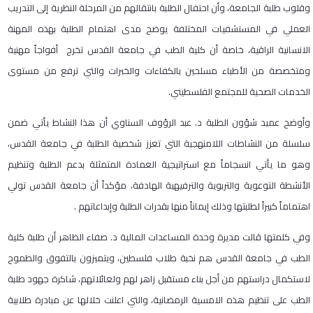
وقلوب طلبة الجامعة، وأن احتفال الطلبة بانتقالهم من المرحلة النظرية إلى التدريب
العملي في المستشفيات المختلفة يوضح مدى اهتمام الطلبة بهذه المهنة
الانسانية الراقية، خاصة أن كلية الطب في جامعة القدس تخرج أفواجاً مهنية
ومتخصصة من الأطباء مسلحين بالكفاءات والخبرات والتي ترفع من مستوى
الخدمات الصحية للمجتمع الفلسطيني.
وأوضح عميد شؤون الطلبة د. عبد الرؤوف السناوي أن هذا النشاط يأتي ضمن
سلسلة من النشاطات اللامنهجية التي تعزز شخصية الطلبة في جامعة القدس،
وهو ما يأتي انسجاماً مع استراتيجية العمادة المتمثلة بدعم الطلبة وتنظيم
الأنشطة التوعوية والتربوية والترفيهية الهادفة، مؤكداً أن جامعة القدس تولي
اهتماماً كبيراً لطلبتها وذلك إيماناً منها بقدرات الطلبة وإبداعاتهم .
وفي كلمتها قالت مديرة وحدة المساعدات المالية د. صفاء الظاهر أن طلبة كلية
الطب في جامعة القدس هم نخبة طلاب فلسطين، ويتميزون بالتفوق والطموح
لاستكمال دراستهم من أجل بناء مستقبل زاهر لهم ولعائلاتهم، شاكرة جهود طلبة
الطب على تنظيم هذه الامسية الرمضانية، والتي اعلنت خلالها عن مبادرة طلابية