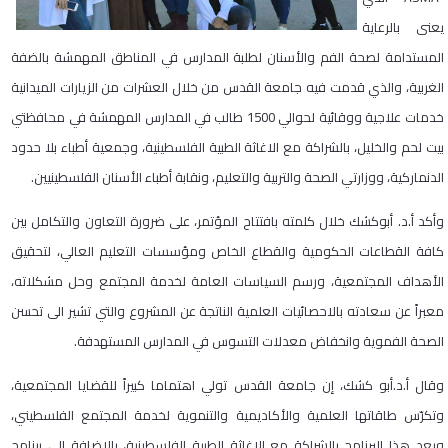
يعنى بالرعاية
المستدامة لصحة الفم والأسنان لطلبة المدارس في المناطق المهمشة بالضفة
الغربية، والذي قدمت فيه جامعة القدس من خلال العشرات من الزيارات الميدانية
خدمات علاجية ووقائية لحوالي 1500 طالب في المدارس المهمشة في محافظتي
بيت لحم والخليل، بالشراكة مع الاغاثة الطبية الفلسطينية، وجمعية أطباء بلا حدود
الدنماركية، ووزارتي الصحة والتربية والتعليم، ونقابة أطباء الأسنان الفلسطينيين.
وأكد أ.د. أبوكشك خلال كلمته بافتتاح المؤتمر، على ضرورة التعاون والتكامل بين
كافة القطاعات الحكومية والقطاع الخاص ومؤسسات التعليم العالي، لتحقيق
الأهداف المجتمعية، ورسم السياسات العامة لخدمة المجتمع وحل مشكلاته،
معبراً عن سعادته بالاحصائيات العلمية الناتجة عن المشروع والتي تشير الى تحسن
الصحة الفموية وانخفاض معدلات التسوس في المدارس المستهدفة.
وقال أ.د.أبو كشك، إن جامعة القدس تولي اهتماما كبيراً للقضايا المجتمعية،
وتكرّس طاقاتها العلمية والأكاديمية والتنموية لخدمة المجتمع الفلسطيني،
ويعد هذا البرنامج بالشراكة مع الاغاثة الطبية الفلسطينية، بالإضافة إلى برنامج