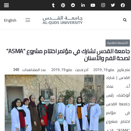
English
الأنشطة الطلابية
جامعة القدس تشارك في مؤتمر اختتام مشروع “ASMA”
لصحة الفم والأسنان
نشر بتاريخ
مايو 19, 2019
آخر تحديث
مايو 19, 2019
عدد المشاهدات:
348
القدس | شارك
أ.د. عماد
أبوكشك، رئيس
جامعة القدس
في مؤتمر
اختتام مشروع
"ASMA" الذي