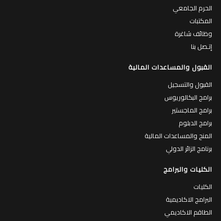
الحرم الجامعي
المكتبات
وظائف شاغرة
إتـصل بنا
القبول والمساعدات المالية
القبول والتسجيل
برامج البكالوريوس
برامج الماجستير
برامج الدبلوم
المنح والمساعدات المالية
برنامج الزائر الدولي
الكليات والبرامج
الكليات
البرامج الاكاديمية
الطاقم الاكاديمي