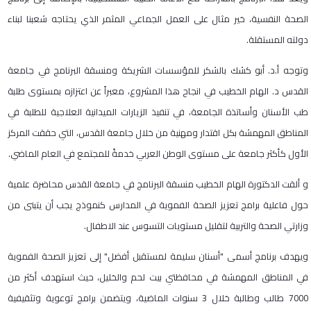
الصحة النفسية، خير مثال على العمل الجماعي المثمر الذي يحتاجه شعبنا لبناء
دولته المستقلة.
وتوجه أ.د. أبو كشك بالشكر للمؤسسات الشريكة ومنسقة البرنامج في جامعة
القدس د. الهام الخطيب في انجاح هذا المشروع، معبراً عن اعتزازه بمستوى طلبة
طب الأسنان وأساتذة الجامعة، في تنفيذ الزيارات الميدانية العلاجية للطلبة في
المناطق المهمشة بكل اقتدار ومهنية من خلال جامعة القدس، التي حققت المركز
الأول كأكثر جامعة على مستوى الوطن العربي خدمةً للمجتمع في العام الماضي.
و ألقت الدكتورة الهام الخطيب منسقة البرنامج في جامعة القدس محاضرة علمية
حول فاعلية برامج تعزيز الصحة الفموية في المدارس كنموذج يجب أن يتبنى من
وزارتي الصحة والتربية لتقليل مستويات التسوس عند الاطفال.
ويهدف برنامج أسمى "أسنان سليمة لمستقبل أفضل" إلى تعزيز الصحة الفموية
في المناطق المهمشة في محافظتي بيت لحم والخليل، حيث استهدف أكثر من
7000 طالب وطالبة خلال 3 سنوات الماضية، ويتضمن برامج توعوية وتثقيفية