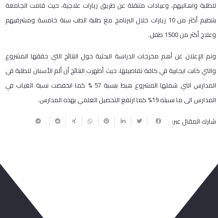
للطلبة واهاليهم، وعيادات متنقلة عن طريق زيارات علاجية، حيث قامت الجامعة
بتنظيم أكثر من 10 زيارات خلال البرنامج مع طلبة الطب سنة خامسة ومشرفيهم
وعلاج أكثر من 1500 طفل.
وتم الإعلان عن أهم مخرجات الدراسة البحثية حول النتائج التي حققها المشروع
والتي كانت ايجابية في كافة تفاصيلها، حيث أظهرت النتائج أن ألم الأسنان للطلبة في
المدارس التي شملها المشروع هبط بنسبة 57 % كما انخفضت نسبة الغياب في
المدارس الى ما نسبته 19% كما ارتفع التحصيل العلمي بهذه المدارس.
شارك المقال عبر:
ربما يعجبك أيضا