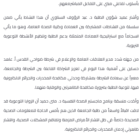
بأسلوب تفاعلي مبني على التفاعل المباشرمعهم.
وأشار عميد شؤون الطلبة د. عبد الرؤوف السناوي أن هذا النشاط يأتي ضمن
سلسلة من النشاطات المشتركة بين العمادة وكلية الصحة العامة، وهو ما يأتي
انسجاماً مع استراتيجية العمادة المتمثلة بدعم الطلبة وتنظيم الأنشطة التوعوية
التربوية.
من جهته شدد مدير العلاقات العامة والإعلام في شرطة ضواحي القدس أ. عاهد
حساين على أهمية هذا اليوم في تعزيز الشراكة الفاعلة بين الشرطة والجامعة،
معبراً عن سعادة الشرطة بمشاركة وحدتي مكافحة المخدرات والجرائم الالكترونية
فيها، لتوعية الطلبة بضرورة مكافحة الظاهرتين والوقاية منهما.
وأكدت منسقة برنامج ماجستير الصحة النفسية د. منى حميد أن الزوايا التوعوية قد
لاقت اقبالاً واسعاً من طلبة الجامعة الذين هم بأمس الحاجة للمعلومات الصحية
الصحيحة خاصةً في ظل انتشار الأمراض المزمنة وتفاقم المشكلات الصحية، وانتشار
ظاهرتي إدمان المخدرات والجرائم الالكترونية.