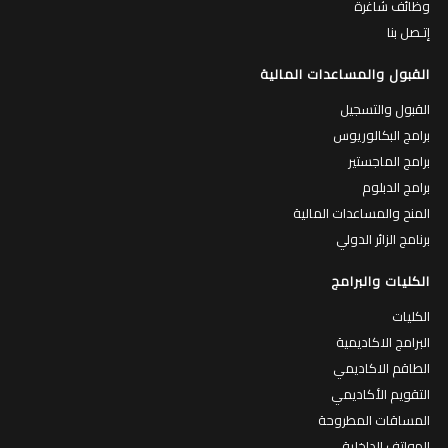
وظائف شاغرة
إتـصل بنا
القبول والمساعدات المالية
القبول والتسجيل
برامج البكالوريوس
برامج الماجستير
برامج الدبلوم
المنح والمساعدات المالية
برنامج الزائر الدولي
الكليات والبرامج
الكليات
البرامج الاكاديمية
الطاقم الاكاديمي
التقويم الأكاديمي
المساقات المطروحة
الهواتف الداخلية