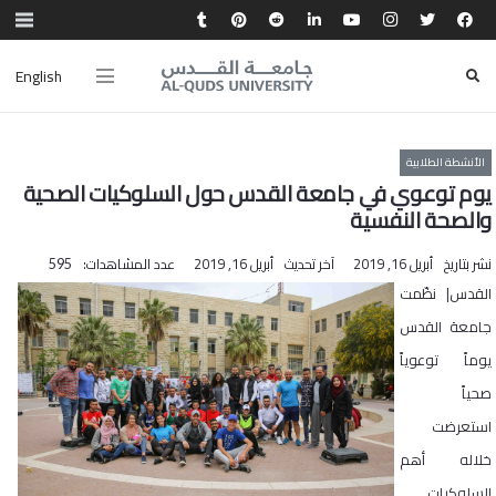
English
الأنشطة الطلابية
يوم توعوي في جامعة القدس حول السلوكيات الصحية
والصحة النفسية
نشر بتاريخ
أبريل 16, 2019
آخر تحديث
أبريل 16, 2019
عدد المشاهدات:
595
القدس| نظّمت
جامعة القدس
يوماً توعوياً
صحياً
استعرضت
خلاله أهم
السلوكيات