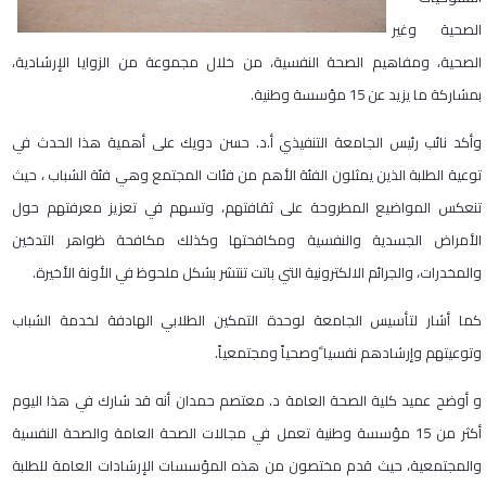
الصحية وغير
الصحية، ومفاهيم الصحة النفسية، من خلال مجموعة من الزوايا الإرشادية،
بمشاركة ما يزيد عن 15 مؤسسة وطنية.
وأكد نائب رئيس الجامعة التنفيذي أ.د. حسن دويك على أهمية هذا الحدث في
توعية الطلبة الذين يمثلون الفئة الأهم من فئات المجتمع وهي فئة الشباب ، حيث
تنعكس المواضيع المطروحة على ثقافتهم، وتسهم في تعزيز معرفتهم حول
الأمراض الجسدية والنفسية ومكافحتها وكذلك مكافحة ظواهر التدخين
والمخدرات، والجرائم الالكترونية التي باتت تنتشر بشكل ملحوظ في الأونة الأخيرة.
كما أشار لتأسيس الجامعة لوحدة التمكين الطلابي الهادفة لخدمة الشباب
وتوعيتهم وإرشادهم نفسيا ًوصحياً ومجتمعياً.
و أوضح عميد كلية الصحة العامة د. معتصم حمدان أنه قد شارك في هذا اليوم
أكثر من 15 مؤسسة وطنية تعمل في مجالات الصحة العامة والصحة النفسية
والمجتمعية، حيث قدم مختصون من هذه المؤسسات الإرشادات العامة للطلبة