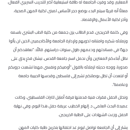
المعايير، وقد وفرت الجامعة له طاقة استيعابية أكبر للتدريب السريري الفعال،
معلنًا أنه قريبًا سيتم البدء بوضع حجر الأساس لمبنى لكلية المهن الصحية،
وآخر لكلية الأعمال والإقتصاد.
وفي كلمة الخريجين، قدم الطالب يزن جمعة من كلية الطب البشري باسمه
وزملائه شكره وامتنانه لذويهم ولإدارة الجامعة والأكاديميين الذين لن يألوا
جهدًا في مساندتهم ودعمهم طول سنوات دراستهم، قائلًا: “نعاهدكم أن
نظل أبناءكم المعتزين وأن نحمل اسم جامعة القدس، نيشان فخرٍ يدق على
صدورنا، ووجه حديثه لزملائه بالقول “أوصيكم ونفسي مهما تشعبت دروبكم
أو ابتعدت أن تظل بوصلتكم تشير إلى فلسطين وقدسها الحبيبة جامعة
وعاصمة”.
وتخلل الحفل فقرات فنية قدمتها فرقة أصايل للتراث الفلسطيني، وكانت
عميدة البحث العلمي د. إلهام الخطيب عريفة حفل هذا اليوم، وفي نهاية
الحفل وزعت الشهادات على الطلبة الخريجين.
يشار إلى أن الجامعة تواصل ليوم غد احتفالها بتخريج طلبة كليات المهن