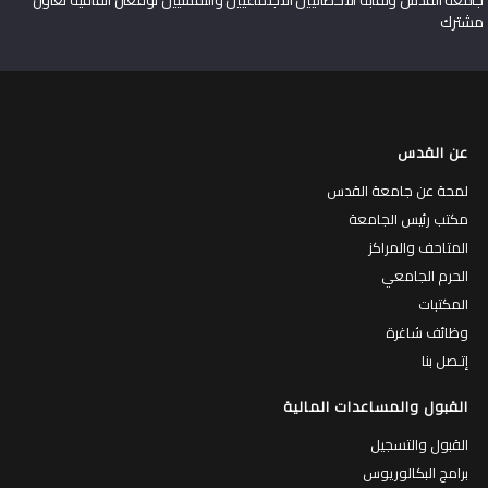
جامعة القدس ونقابة الأخصائيين الاجتماعيين والنفسيين توقعان اتفاقية تعاون
مشترك
عن القدس
لمحة عن جامعة القدس
مكتب رئيس الجامعة
المتاحف والمراكز
الحرم الجامعي
المكتبات
وظائف شاغرة
إتـصل بنا
القبول والمساعدات المالية
القبول والتسجيل
برامج البكالوريوس