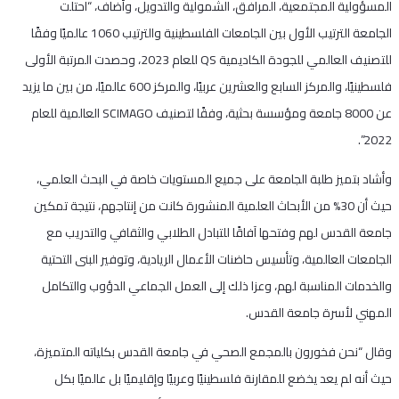
المسؤولية المجتمعية، المرافق، الشمولية والتدويل، وأضاف، “احتلت
الجامعة الترتيب الأول بين الجامعات الفلسطينية والترتيب 1060 عالميًا وفقًا
للتصنيف العالمي للجودة الكاديمية QS للعام 2023، وحصدت المرتبة الأولى
فلسطينيًا، والمركز السابع والعشرين عربيًا، والمركز 600 عالميًا، من بين ما يزيد
عن 8000 جامعة ومؤسسة بحثية، وفقًا لتصنيف SCIMAGO العالمية للعام
2022”.
وأشاد بتميز طلبة الجامعة على جميع المستويات خاصة في البحث العلمي،
حيث أن 30% من الأبحاث العلمية المنشورة كانت من إنتاجهم، نتيجة تمكين
جامعة القدس لهم وفتحها آفاقًا للتبادل الطلابي والثقافي والتدريب مع
الجامعات العالمية، وتأسيس حاضنات الأعمال الريادية، وتوفير البنى التحتية
والخدمات المناسبة لهم، وعزا ذلك إلى العمل الجماعي الدؤوب والتكامل
المهني لأسرة جامعة القدس.
وقال “نحن فخورون بالمجمع الصحي في جامعة القدس بكلياته المتميزة،
حيث أنه لم يعد يخضع للمقارنة فلسطينيًا وعربيًا وإقليميًا بل عالميًا بكل