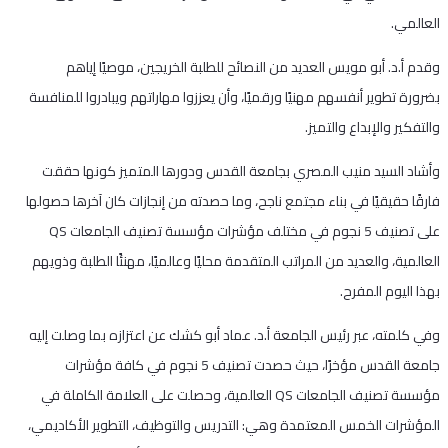
العالمي.
وقدم أ.د. أبو مويس العديد من النصائح للطلبة الخريجين، موصيًا إياهم
بضرورة تطوير أنفسهم مهنيًا ورقميًا، وأن يعززوا مهاراتهم ويبادروا للمنافسة
والتفكير والإبداع والتميز.
وأشاد السيد منيب المصري بجامعة القدس ودورها المتميز كونها حققت
فارقًا حقيقيًا في بناء مجتمع ناجح، وما حصدته من إنجازات كان آخرها حصولها
على تصنيف 5 نجوم في مختلف مؤشرات مؤسسة تصنيف الجامعات QS
العالمية، والعديد من المراتب المتقدمة محليًا وعالميًا، مهنئًا الطلبة وذويهم
بهذا اليوم المفرح.
وفي كلمته، عبر رئيس الجامعة أ.د. عماد أبو كشك عن اعتزازه بما وصلت إليه
جامعة القدس مؤخرًا، حيث حصدت تصنيف 5 نجوم في كافة مؤشرات
مؤسسة تصنيف الجامعات QS العالمية، وحصلت على العلامة الكاملة في
المؤشرات الخمس المعتمدة وهي: التدريس والتوظيف، التطوير الأكاديمي،