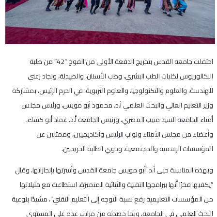
احتفلت جامعة القدس بتخريج الدفعة الأولى من الفوج “42” من طلبة
البكالوريوس لكليات الطب البشري، وطب الأسنان، والصيدلة، ونجاد زعني
للهندسة، والعلوم والتكنولوجيا، والعلوم التربوية، في الحرم الرئيس، بمشاركة
وزير التعليم العالي والبحث العلمي أ.د. محمود أبو مويس، ورئيس مجلس
أمناء الجامعة السيد منيب المصري، ورئيس الجامعة أ.د. عماد أبو كشك،
وأعضاء من مجلس الأمناء ونواب الرئيس وأكاديميين، وممثلين عن
المؤسسات الرسمية والمجتمعية، وذوي الطلبة الخريجين.
وبهذه المناسبة حيى أ.د. أبو مويس جامعة القدس وأسرتها بإنجازاتها، وقال
“يكفيها فخرًا أنها ببرامجها التقنية والثنائية المتميزة، استطاعت مع مثيلاتها
من المؤسسات التعليمية رفع نسبة التوجه إلى التعليم التقني”، مشيدًا بنوعية
البحث العلمي في الجامعة، وبما حصدته من مراتب عدة على المستوى