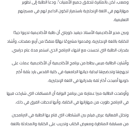
وصعب، لكن بالمثابرة تتحقق جميع الأمنيات”، ودعا الطلبة إلى تطوير
مهاراتهم في اللغة الإنجليزية باستمرار لتكون الداعم لهم في مسيرتهم
التعليمية.
وبين مدير الأكاديمية الأستاذ ديفيد كورتني أن طلبة الأكاديمية تدربوا جيدًا
للكتابة باللغة الإنجليزية، وقدموا مشروعًا نهائيًا منقحًا من أربع صفحات، وأشاد
بقدرات الطلبة التي تحسنت مع انتهاء البرنامج الذي استمر مدة عام دراسي.
وأشارت الطالبة ميس بطاط من برنامج الأكاديمية أن الأكاديمية عملت على
تجهيزها وتحضيرها لبداية حياتها الجامعية في كلية القدس بارد بثقة أكبر
كونها أصبحت أكثر ثقة بقدراتها في اللغة الإنجليزية.
وأوضحت الطالبة ميرا عمارنة من برنامج البوابة أن المساقات التي شاركت فيها
في البرنامج طورت من مهاراتها في الكتابة، وأنها لاحظت الفرق في ذلك.
وتخلل الفعالية عرض فيلم بين النشاطات التي قام بها الطلبة في البرنامجين
من مسابقة المناظرة ومعرض الكتاب وتدريب على الكتابة والمحادثة باللغة