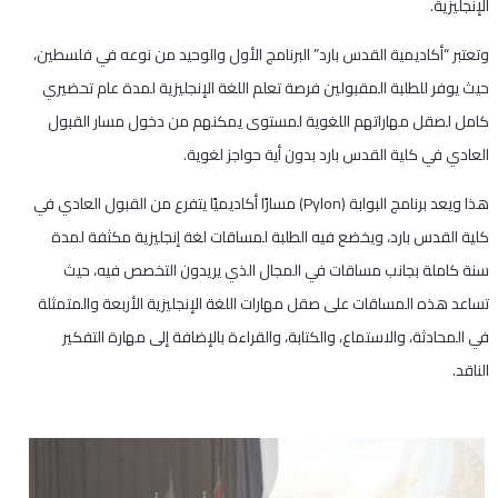
الإنجليزية.
وتعتبر “أكاديمية القدس بارد” البرنامج الأول والوحيد من نوعه في فلسطين،
حيث يوفر للطلبة المقبولين فرصة تعلم اللغة الإنجليزية لمدة عام تحضيري
كامل لصقل مهاراتهم اللغوية لمستوى يمكنهم من دخول مسار القبول
العادي في كلية القدس بارد بدون أية حواجز لغوية.
هذا ويعد برنامج البوابة (Pylon) مسارًا أكاديميًا يتفرع من القبول العادي في
كلية القدس بارد، ويخضع فيه الطلبة لمساقات لغة إنجليزية مكثفة لمدة
سنة كاملة بجانب مساقات في المجال الذي يريدون التخصص فيه، حيث
تساعد هذه المساقات على صقل مهارات اللغة الإنجليزية الأربعة والمتمثلة
في المحادثة، والاستماع، والكتابة، والقراءة بالإضافة إلى مهارة التفكير
الناقد.