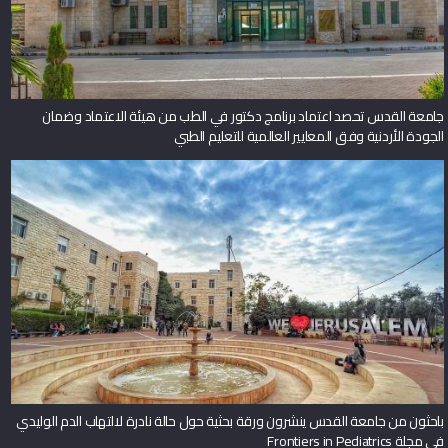
جامعة القدس تحصد اعتماد برنامج دكتور في الطب من هيئة الاعتماد وضمان
الجودة الأردنية وفق المعايير العالمية للتعليم الطبي
باحثون من جامعة القدس ينشرون ورقة بحثية حول حالة نادرة لالتهاب الدم الوليدي
في مجلة Frontiers in Pediatrics