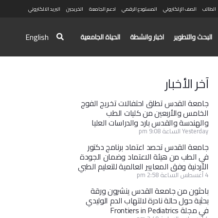
الطالب
الصف الإلكتروني
المستودع الرقمي
ادعم الجامعة
الخريجين
البريد الالكتروني
English
البحث والتطوير
اخبار وانشطة
الحياة الجامعية
آخر الأخبار
جامعة القدس تطلق احتفالات تخريج الفوج
الخامس والأربعين من كليات الطب
والهندسة والقدس بارد والدراسات العليا
Yesterday الساعة 9:08 pm
جامعة القدس تحصد اعتماد برنامج دكتور
في الطب من هيئة الاعتماد وضمان الجودة
الأردنية وفق المعايير العالمية للتعليم الطبي
4 أغسطس الساعة 2:58 pm
باحثون من جامعة القدس ينشرون ورقة
بحثية حول حالة نادرة لالتهاب الدم الوليدي
في مجلة Frontiers in Pediatrics