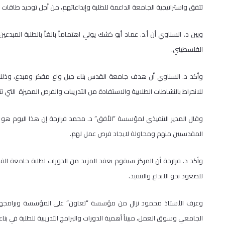
تتفق واستراتيجية الجامعة الداعمة للطلبة وإبداعاتهم، من أجل توحيد طاقات
وبين د. السناوي أن أ.د. عماد أبو كشك يولي اهتماماً بالغاً بالطلبة المب
الفلسطيني.
وأكد د. السناوي أن هدف جامعة القدس بناء جيل واع مفكر ومبدع، وذلك من
للانخراط بالنشاطات الطلابية والاستفادة من التدريبات والفرص المميزة التي ت
وقال المدير التنفيذي لمؤسسة “الأفق” د. محمد فرارجة إن هذا اليوم هو 
المقدسيين منهم ومحاولة لايجاد فرص عمل لهم.
وأكد د. فرارجة أن المركز سيقوم بعقد المزيد من الدورات لطلبة جامعة ا
للصعود نحو الابداع والتنفيذ.
وعرف الأستاذ محمود نزال من مؤسسة “تعاون” على المؤسسة وبرامجها ال
الجامعي وسوق العمل، مبيناً أهمية الدورات والبرامج التدريبية للطلبة في