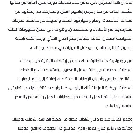
بينت أن هذا المعرض يأتي ضمن عدة فعاليات دورية تعنى الكلية من خلالها
بتشجيع الطلبة من خلال عرض إنتاجهم البحثي ومشاركته مع زملائهم من
مختلف التخصصات، وتطوير مهاراتهم البحثية والمهنية عبر مناقشة مخرجات
مشاريعهم مع الأساتذة والمتخصصين، وهو ما يأتي ضمن مجهودات الكلية
المتواصلة لتمكين الطالب بحثيًا عبر دعم النادي البحثي، ورفد الكلية بأحدث
التجهيزات اللازمة للتدريب وصقل المهارات في تخصصاتها كافة.
من جهتها، وضعت الطالبة ملاك دنديس إرشادات للوقاية من الإصابات
العضلية المحتملة في حالة العمل المكتبي، واستعرضت أهم الأخطاء
الشائعة للجلوس وأسباب الإصابات الناجمة عنه، إضافة إلى أهم الإصابات
العضلية الهيكلية المزمنة أثناء الجلوس، كما وأوصت ختامًا بالبرنامج التطبيقي
والتدريب على بيئة العمل للوقاية من اضطرابات العمل والتشخيص المبكر
والتقييم والعلاج.
وقدم الطالب عبد جرادات إرشادات صحية في مهنة الحراسة، شملت توصيات
وقائية من الألم خلال العمل الذي قد ينتج عن الوقوف والرفع، موصيًا