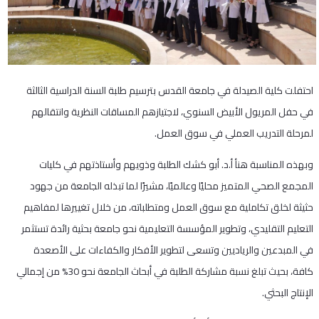
احتفلت كلية الصيدلة في جامعة القدس بترسيم طلبة السنة الدراسية الثالثة
في حفل المريول الأبيض السنوي، لاجتيازهم المساقات النظرية وانتقالهم
لمرحلة التدريب العملي في سوق العمل.
وبهذه المناسبة هنأ أ.د. أبو كشك الطلبة وذويهم وأستاذتهم في كليات
المجمع الصحي المتميز محليًا وعالميًا، مشيرًا لما تبذله الجامعة من جهود
حثيثة لخلق تكاملية مع سوق العمل ومتطلباته، من خلال تغييرها لمفاهيم
التعليم التقليدي، وتطوير المؤسسة التعليمية نحو جامعة بحثية رائدة تستثمر
في المبدعين والرياديين وتسعى لتطوير الأفكار والكفاءات على الأصعدة
كافة، بحيث تبلغ نسبة مشاركة الطلبة في أبحاث الجامعة نحو 30% من إجمالي
الإنتاج البحثي.