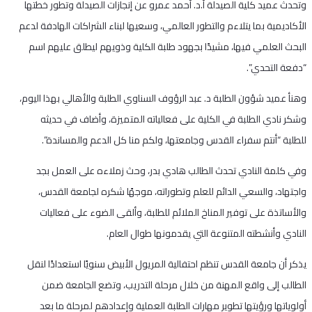
وتحدث عميد كلية الصيدلة أ.د. أحمد عمرو عن إنجازات الصيدلة وتطور خطتها
الأكاديمية بما يتلاءم والتطور العالمي، وسعيها لبناء الشراكات الهادفة لدعم
البحث العلمي فيها، مشيدًا بجهود طلبة الكلية وذويهم ليطلق عليهم اسم
“دفعة التحدي”.
وهنأ عميد شؤون الطلبة د. عبد الرؤوف السناوي الطلبة والأهالي بهذا اليوم،
وشكر نادي الطلبة في الكلية على فعالياته المتميزة، وأضاف في حديثه
للطلبة “أنتم سفراء القدس وجامعتها، ولكم منا كل الدعم والمساندة”.
وفي كلمة النادي تحدث الطالب هادي بدر، وحث زملاءه على العمل بجد
واجتهاد، والسعي الدائم للعلم وتطوراته، موجهًا شكره لجامعة القدس،
والأساتذة على توفير المناخ الملائم للطلبة، وألقى الضوء على فعاليات
النادي وأنشطته المتنوعة التي يقدمونها طوال العام.
يذكر أن جامعة القدس تنظم احتفالية المريول الأبيض سنويًا استعدادًا لنقل
الطالب إلى واقع المهنة من خلال مرحلة التدريب، وتضع الجامعة ضمن
أولوياتها ورؤيتها تطوير مهارات الطلبة العملية وإعدادهم لمرحلة ما بعد