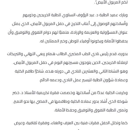
لكم المريول الأبيض”.
وبارك عميد الطلبة د. عبد الرؤوف السناوي للطلبة الخريجين وذويهم
وأساتذتهم الوصول إلى أعتاب التخرج في حفل المريول الأبيض، الذي يمثل
عنوان المسؤولية والعزيمة والإرادة، متمنيًا لهم دوام التفوق والتوفيق وأن
يحفظوا الأمانة ويكونوا أوفياء للوطن وخير الممثلين له.
بدوره، قدم رئيس نادي الطب المخبري الطالب همام ربعي التهاني والتبريكات
لزملائه الخريجين، الذين يتوجون مسيرتهم اليوم في حفل المريول الأبيض،
وهو النشاط الثاني والعشرين للنادي في دورته هذه، شاكرًا طاقم الكلية
وعمادة شؤون الطلبة لتيسير عمل النادي ودعمه الدائم.
وكرمت الكلية عددًا من أساتذتها، وخصصت فقرة تكريمية للأستاذ د. خضر
شوكة الذي أشاد بدور عمادة الكلية وطاقمها في المضي بها نحو التميز،
وتمنى للطلبة التفوق والتوفيق وحفظ الأمانة.
كما وتخلل الحفل فقرات فنية بين العزف والغناء، وفقرة ثقافية، وعرض