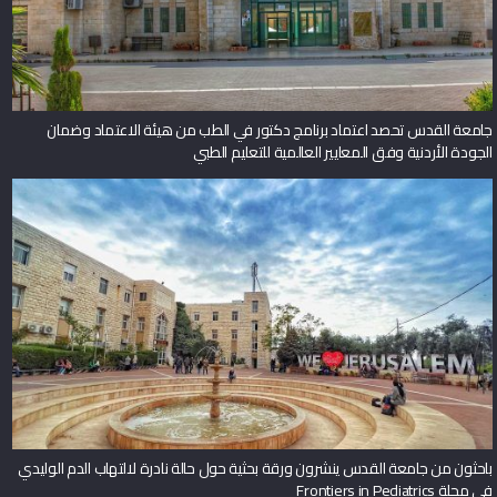
جامعة القدس تحصد اعتماد برنامج دكتور في الطب من هيئة الاعتماد وضمان
الجودة الأردنية وفق المعايير العالمية للتعليم الطبي
باحثون من جامعة القدس ينشرون ورقة بحثية حول حالة نادرة لالتهاب الدم الوليدي
في مجلة Frontiers in Pediatrics