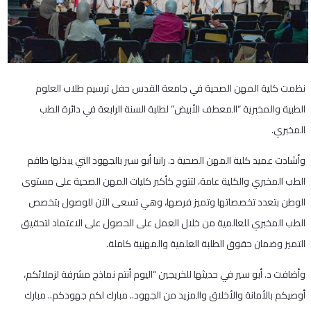
نظمت كلية المهن الصحية في جامعة القدس حفل ترسيم طلاب العلوم
الطبية والمخبرية “المعطف الأبيض” لطلبة السنة الرابعة في دائرة الطب
المخبري.
وأشادت عميد كلية المهن الصحية د. رانيا أبو سير بالجهود التي يبذلها طاقم
الطب المخبري والكلية عامة، لتتوج كأكبر كليات المهن الصحية على مستوى
الوطن بتعدد تخصصاتها وتميز فرصها، وهي تسعى الآن للوصول بتخصص
الطب المخبري للعالمية من خلال العمل على الحصول على الاعتماد لتحقيق
التميز وضمان حقوق الطلبة العلمية والمهنية كاملة.
وأضافت د. أبو سير في حديثها للخريجين “اليوم أنتم نماذج مشرفة لزملائكم،
أوصيكم بالأمانة والأخلاق والمزيد من الجهود.. مبارك لكم جهودكم.. مبارك