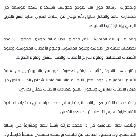
وتمحورت الرسالة حول بناء نموذج محوسب باستخدام نسخة موسعة من
معمارية الناقد والفاعل تتناول تأثير نوعين من إشارات التعزيز، إشارة التنبؤ بالفرق
الزمني وإشارة تثبيط السلوك.
وقد ميز رسالة الماجستير التي قدمتها الطالبة آية موسى جمعها بين عدة
تخصصات علمية في هندسة وعلوم الحاسوب، وعلوم الأعصاب المحوسبة، وعلوم
الأعصاب الكيميائية، وعلوم تشريح الأعصاب، والطب النفسي وعلوم الأدوية.
وتناول هذا النموذج تأثيرات النواقل العصبية الدوبامين والسيروتونين في عملية
التعلم بالتحفيز من ردود الفعل الايجابية والسلبية عند الأشخاص الذين يعانون من
مرض الاكتئاب السريري، ويتلقون العلاج بمضادات الاكتئاب كمثال تجريبي.
واعتمدت الطالبة جمع البيانات اللازمة لإتمام هذه الدراسة في مختبرات المبادرة
الفلسطينية لعلوم الأعصاب في جامعة القدس.
وتألفت لجنة المناقشة من د. محمد حرزالله رئيساً للجنة ومشرفاً على رسالة
الماجستير، ود. محمود الصاحب من جامعة بوليتكنك فلسطين ممتحناً خارجياً، ود.