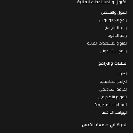
القبول والمساعدات المالية
القبول والتسجيل
برامج البكالوريوس
برامج الماجستير
برامج الدبلوم
المنح والمساعدات المالية
برنامج الزائر الدولي
الكليات والبرامج
الكليات
البرامج الاكاديمية
الطاقم الاكاديمي
التقويم الأكاديمي
المساقات المطروحة
الهواتف الداخلية
الحياة في جامعة القدس