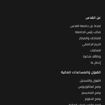
عن القدس
لمحة عن جامعة القدس
مكتب رئيس الجامعة
المتاحف والمراكز
الحرم الجامعي
المكتبات
وظائف شاغرة
إتـصل بنا
القبول والمساعدات المالية
القبول والتسجيل
برامج البكالوريوس
برامج الماجستير
برامج الدبلوم
المنح والمساعدات المالية