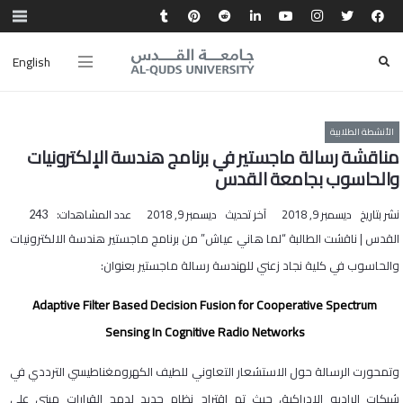
English
الأنشطة الطلابية
مناقشة رسالة ماجستير في برنامج هندسة الإلكترونيات
والحاسوب بجامعة القدس
نشر بتاريخ
ديسمبر 9, 2018
آخر تحديث
ديسمبر 9, 2018
عدد المشاهدات:
243
القدس | ناقشت الطالبة “لما هاني عياش” من برنامج ماجستير هندسة الالكترونيات
والحاسوب في كلية نجاد زعني للهندسة رسالة ماجستير بعنوان:
Adaptive Filter Based Decision Fusion for Cooperative Spectrum
Sensing In Cognitive Radio Networks
وتمحورت الرسالة حول الاستشعار التعاوني للطيف الكهرومغناطيسي الترددي في
شبكات الراديو الادراكية، حيث تم اقتراح نظام جديد لدمج القرارات مبني على