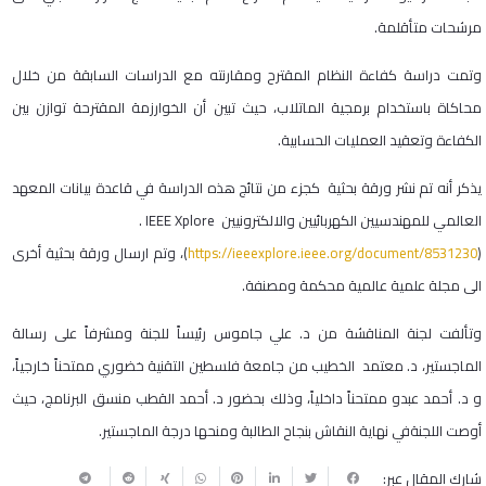
مرشحات متأقلمة.
وتمت دراسة كفاءة النظام المقترح ومقارنته مع الدراسات السابقة من خلال
محاكاة باستخدام برمجية الماتلاب، حيث تبين أن الخوارزمة المقترحة توازن بين
الكفاءة وتعقيد العمليات الحسابية.
يذكر أنه تم نشر ورقة بحثية كجزء من نتائج هذه الدراسة في قاعدة بيانات المعهد
العالمي للمهندسيين الكهربائيين والالكترونيين IEEE Xplore .
(
https://ieeexplore.ieee.org/document/8531230
)، وتم ارسال ورقة بحثية أخرى
الى مجلة علمية عالمية محكمة ومصنفة.
وتألفت لجنة المناقشة من د. علي جاموس رئيساً للجنة ومشرفاً على رسالة
الماجستير، د. معتمد الخطيب من جامعة فلسطين التقنية خضوري ممتحناً خارجياً،
و د. أحمد عبدو ممتحناً داخلياً، وذلك بحضور د. أحمد القطب منسق البرنامج، حيث
أوصت اللجنةفي نهاية النقاش بنجاح الطالبة ومنحها درجة الماجستير.
شارك المقال عبر: