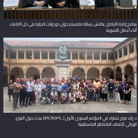
برنامج إدارة الأراضي يناقش رسالة ماجستير حول دور إثبات الحيازة في حل النزاعات
أثناء أعمال التسوية
د. إباء فراح تشارك في المؤتمر السنوي الأول لـ EPICROPS ببحث حول التنوع
الوراثي لأصناف الطماطم الفلسطينية