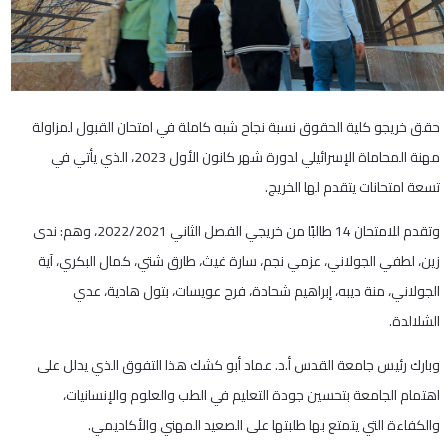
حقق خريجو كلية الحقوق نسبة نجاح شبه كاملة في امتحان القبول لمزاولة
مهنة المحاماة الإسرائيلي لدورة شهر كانون الأول 2023، الذي يأتي في
تسعة امتحانات يتقدم لها الخريج.
وتقدم للامتحان 14 طالبًا من خريجي الفصل الثاني 2022/2021، وهم: ندى
زين، لطفي الجولاني، عزمي نجم، سارة غيث، طارق شتي، كمال البكري، آية
الجولاني، منة ديبه، إبراهيم شحادة، فرح عويسات، بتول هادية، عدي
الشلالدة.
وبارك رئيس جامعة القدس أ.د. عماد أبو كشك هذا التفوق الذي يدلل على
اهتمام الجامعة بتحسين جودة التعليم في الطب والعلوم والإنسانيات،
والكفاءة التي يتمتع بها طلبتها على الصعيد المهني والأكاديمي.