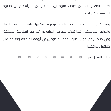
أهمية المعلومات التي طرحت عليهم في اللقاء والتي سترشدهم في حياتهم
الدراسية داخل الجامعة.
وقد تخلل اليوم عدة فقرات ثقافية وترفيهية قدّمها طلبة الجامعة كالغناء
والعزف الموسيقي، كما تحدّث عدد من الطلبة عن تجاربهم التطوعية المختلفة،
وفي ختام اليوم تجوّل الطلبة برفقة المتطوعين في أروقة الجامعة وتعرفوا على
كلياتها ومرافقها.
شارك المقال عبر:
ربما يعجبك أيضا