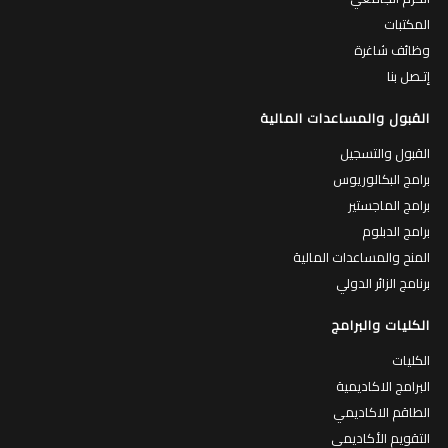
المكتبات
وظائف شاغرة
إتـصل بنا
القبول والمساعدات المالية
القبول والتسجيل
برامج البكالوريوس
برامج الماجستير
برامج الدبلوم
المنح والمساعدات المالية
برنامج الزائر الدولي
الكليات والبرامج
الكليات
البرامج الاكاديمية
الطاقم الاكاديمي
التقويم الأكاديمي