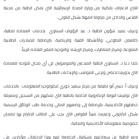
انتزاع الاعتراف بالكلية من وزارة الصحة الإسرائيلية التي تمكن الطلبة من مدينة
القدس والداخل من مزاولة المهنة بشكل قانوني.
وعرف عميد شؤون الطلبة د. عبد الرؤوف السناوي بخدمات العمادة للطلبة،
كالعمل التطوعي، والأنشطة الفنية والرياضية، بالإضافة للمبادرات الطلابية
المتنوعة، ومركز المناظرات، ومركز الإرشاد والتوجيه المقرر افتتاحه قريباً.
كما دعا د. السناوي الطلبة المبدعين والموهوبين في أي مجال للتوجه للعمادة
التي بدورها تحتضن وترعى المواهب والإبداعات الطلابية.
وعرف أ. حسن أبو لطيفة من مركز سعيد خوري لتكنولوجيا المعلومات بالخدمات
التي توفرها البوابة الإلكترونية الخاصة بالطلبة التي تمكنهم من التسجيل ومعرفة
خططهم الأكاديمية، بالإضافة إلى وضعهم المالي وخدمة طلب الوثائق الرسمية
بشكل الكتروني وغيرها، مبيناً القوانين التي يجب على الطالب الالتزام بها لضمان
خصوصية معلوماته الأكاديمية والمالية.
وعبر الطلبة عن سعادتهم باستقبال الجامعة لهم بهذا الاحتفال، مؤكدين على