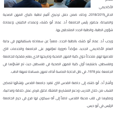
الأكاديمي
الحالي2018/2019، وذلك ضمن حفل ترحيبي أقيم لطلبة كليتي المهن الصحية
والصيدلة، بحضور رئيس الجامعة أ.د. عماد أبو كشك، وعمداء الكليتين، وعمادة
شؤون الطلبة، والطلبة الجدد الملتحقين بها.
ورحب أ.د. عماد أبو كشك بالطلبة الجدد، معبراً عن سعادته باستقبالهم في بداية
العام الأكاديمي الجديد، مؤكداً ضرورة تعرّفهم على الجامعة والخدمات التي
تقدمها لهم، متحدثاً حول كلية المهن الصحية وتاريخها الذي يعتبر مفخرة للجامعة
وفلسطين، باعتبارها أول كلية للمهن الصحية في فلسطين حيث تم انشاؤها في
الجامعة عام 1978، في ظل الحاجة الماسة آنذاك لمهن مساندة لمهنة الطب.
وأشار أ.د. أبو كشك إلى حاضنة القدس التي تنفرد جامعة القدس بإنشائها لتمكين
الشباب من خلال التدريب ودعم المشاريع الناشئة، لخلق فرص عمل خلاقة وابداعية،
ومقرها في قلب مدينة القدس، لافتاً إلى أنه سيكون لها فرع في حرم الجامعة
الرئيس في أبو ديس.