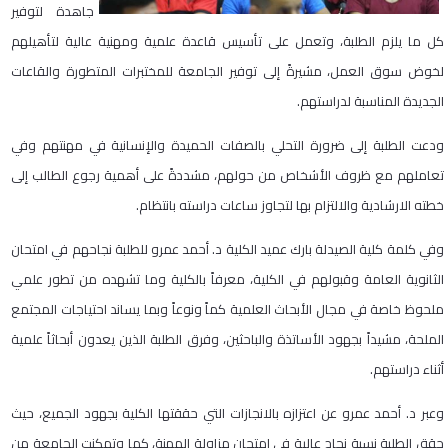
جاهدة لتوفير
كل ما يلزم الطلبة، وتعمل على تأسيس قاعدة علمية ومهنية عالية لتأهيلهم
لخوض سوق العمل، مشيرةً إلى توفير الجامعة للمختبرات المتطورة والقاعات
الجديدة المناسبة لدراستهم.
ودعت الطلبة إلى ضرورة التحلي بالصفات الحميدة والإنسانية في مهنتهم وفي
تعاملهم مع ظروف الأشخاص من حولهم، مشددةً على أهمية رجوع الطالب إلى
خطته الارشادية والالتزام بها لتجاوز ساعات دراسته بانتظام.
وفي كلمة كلية الصيدلة بارك عميد الكلية د. أحمد عمرو للطلبة نجاحهم في امتحان
الثانوية العامة وقبولهم في الكلية، معرفاً بالكلية وما تشهده من تطور علمي
ملحوظ خاصة في مجال الأبحاث العلمية كماً ونوعاً وبما يساند احتياجات المجتمع
الملحة، مشيداً بجهود الأساتذة والباحثين، وفرق الطلبة الذين يعدون أبحاثاً علمية
أثناء دراستهم.
وعبر د. أحمد عمرو عن اعتزازه بالانجازات التي حققتها الكلية بجهود الجميع، حيث
حقق الطلبة نسبة نجاح عالية في امتحان مزاولة المهنة، كما وتمكنت الجامعة من