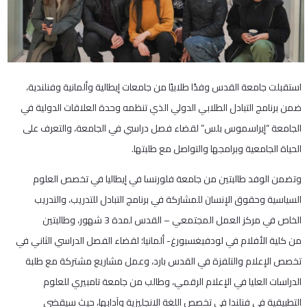
استقبلت جامعة القدس وفدًا طلابيًا من جامعات إيطالية وألمانية وفنلندية،
ضمن برنامج التبادل الطلابي الدولي الذي تنظمه وحدة العلاقات الدولية في
الجامعة “إيراسموس بلس” لقضاء فصل دراسي في الجامعة، والتعرف على
الحياة الجامعية وبرامجها والتواصل مع طلبتها.
وتضمن الوفد طالبتين من جامعة فلورنسا في إيطاليا في تخصص العلوم
السياسية وحقوق الإنسان للمشاركة في برنامج التبادل للتدريب، والتدريب
الخاص في مركز العمل المجتمعي – القدس لمدة 3 شهور، وطالبتين
من كلية الأفلام في لودفيغسبورغ- ألمانيا؛ لقضاء الفصل الدراسي الثاني في
تخصص الإعلام والتلفزة في القدس بارد، وعمل مشاريع مشتركة مع طلبة
الدراسات العليا في الإعلام الرقمي، وطالب من جامعة تامبيري للعلوم
التطبيقية في فنلندا في تخصص اللغة الانجليزية وآدابها، حيث سيقضي