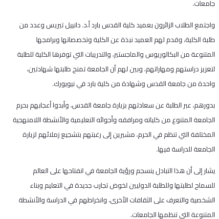
جامعات.
واجتمع الطلاب الزائرون بعميد كلية القدس بارد أ.د. دانييل تيريس وعدد من
طلبة الكلية، وقدم لهم العميد نبذة عن الكلية وتخصصاتها وبرامجها
المتنوعة من البكالوريوس والماجستير، والتدريبات التي توفرها الكلية للطلبة
لتعزيز دراستهم ومهاراتهم، وبين لهم أن الجامعة تمنح طلبتها شهادتين،
واحدة من جامعة القدس وشهادة من كلية بارد في نيويورك.
بدورهم، عبر الطلبة عن سعادتهم بزيارة جامعة القدس، وأبدوا أعجابهم بحرم
الجامعة المتنوع من كلياته ومرافقه وأجوائه التعليمية والأنشطة اللامنهجية
المختلفة التي تنظم في الحرم، مشيرين إلى رغبتهم بتشجيع زملائهم لزيارة
الجامعة للدراسة فيها.
يشار إلى أن هذا التبادل ينسجم ورؤية الجامعة في انفتاحها على العالم
للسماح لطلبتها وللطلبة الدوليين لخوض تجارب جديدة في التعليم وبناء
الشخصية والتعرف على الثقافات الأخرى، وانخراطهم في الدراسة والأنشطة
المتنوعة التي تنظمها الجامعات.