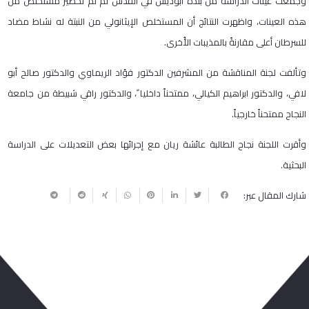
وجُمعت عينات الدراسة من بلدة أبوديس في القدس ثم تم تحضير مستخلص من
هذه العينات، واظهرت النتائج أن المستخلص الإيثانولي من النبتة له نشاط مضاد
للسرطان أعلى مقارنةً بالمذيبات الأُخرى.
وتألفت لجنة المناقشة من المشرفين الدكتور فؤاد الريماوي والدكتور صالح أبو
لافي، والدكتور ابراهيم الكيالي، ممتحناً داخليا ً، والدكتور راقي شبيطة من جامعة
النجاح ممتحناً خارجياً.
وأقرت اللجنة نجاح الطالبة عائشة ريان مع إجرائها بعض التعديلات على الدراسة
البحثية.
شارك المقال عبر: