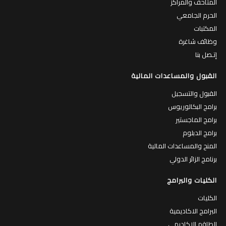
المتاحف والمراكز
الحرم الجامعي
المكتبات
وظائف شاغرة
إتـصل بنا
القبول والمساعدات المالية
القبول والتسجيل
برامج البكالوريوس
برامج الماجستير
برامج الدبلوم
المنح والمساعدات المالية
برنامج الزائر الدولي
الكليات والبرامج
الكليات
البرامج الاكاديمية
الطاقم الاكاديمي