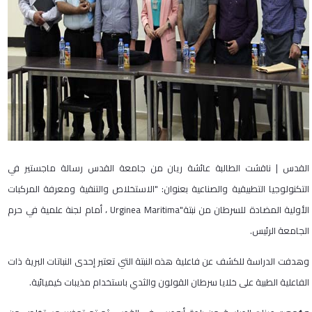
القدس | ناقشت الطالبة عائشة ريان من جامعة القدس رسالة ماجستير في
التكنولوجيا التطبيقية والصناعية بعنوان: "الاستخلاص والتنقية ومعرفة المركبات
الأولية المضادة للسرطان من نبتة"Urginea Maritima ، أمام لجنة علمية في حرم
الجامعة الرئيس.
وهدفت الدراسة للكشف عن فاعلية هذه النبتة التي تعتبر إحدى النباتات البرية ذات
الفاعلية الطبية على خلايا سرطان القولون والثدي باستخدام مذيبات كيميائية.