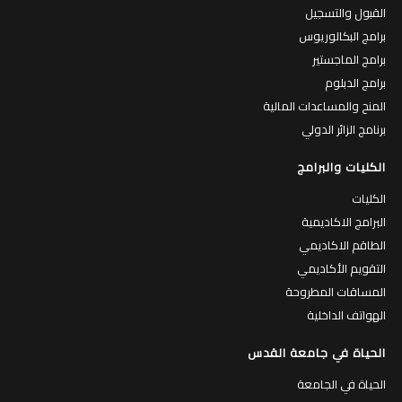
القبول والتسجيل
برامج البكالوريوس
برامج الماجستير
برامج الدبلوم
المنح والمساعدات المالية
برنامج الزائر الدولي
الكليات والبرامج
الكليات
البرامج الاكاديمية
الطاقم الاكاديمي
التقويم الأكاديمي
المساقات المطروحة
الهواتف الداخلية
الحياة في جامعة القدس
الحياة في الجامعة