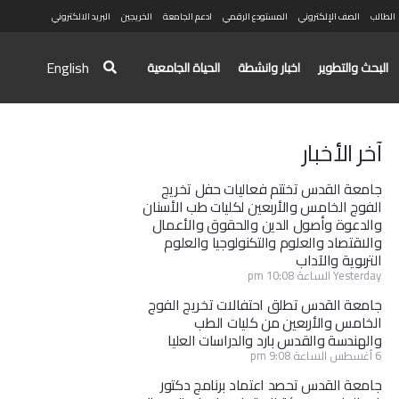
الطالب
الصف الإلكتروني
المستودع الرقمي
ادعم الجامعة
الخريجين
البريد الالكتروني
English
البحث والتطوير
اخبار وانشطة
الحياة الجامعية
آخر الأخبار
جامعة القدس تختتم فعاليات حفل تخريج
الفوج الخامس والأربعين لكليات طب الأسنان
والدعوة وأصول الدين والحقوق والأعمال
والاقتصاد والعلوم والتكنولوجيا والعلوم
التربوية والآداب
Yesterday الساعة 10:08 pm
جامعة القدس تطلق احتفالات تخريج الفوج
الخامس والأربعين من كليات الطب
والهندسة والقدس بارد والدراسات العليا
6 أغسطس الساعة 9:08 pm
جامعة القدس تحصد اعتماد برنامج دكتور