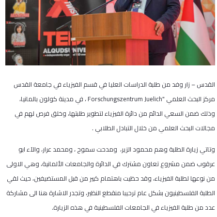
القدس – زار وفد من طلبة الدراسات العليا في قسم الفيزياء في جامعة القدس
مركز البحث العلمي "
Forschungszentrum Juelich
، في مدينة كولون بالمانيا،
وذلك ضمن السعي الدائم من دائرة الفيزياء لتطوير طلبتها، وخلق فرص لهم في
مجالات البحث العلمي من خلال التبادل الطلابي .
وتاتي زيارة الطلبة وهم محمود الزير، ومدحت سموح ، ومحمد عرار، والآء ابو
عرقوب ضمن مشروع تعاون مشترك في الدائرة والجامعات الألمانية، وهي الاولى
من نوعها لطلبة الفيزياء، وقد حظيت باهتمام كبير من قبل المستضيفين، حيث لقي
الطلبة الفلسطينيون بشكل عام ترحيبا منقطع النظير، وتجدر الاشارة هنا الى مشاركة
عدد من طلبة الفيزياء في الجامعات الفلسطينية في هذه الزيارة.