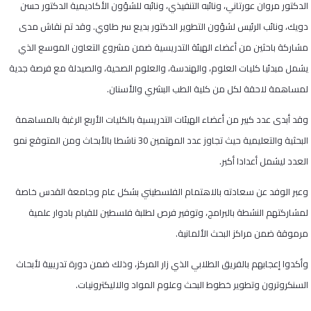
الدكتور مروان عورتاني، ونائبه التنفيذي، ونائبه للشؤون الأكاديمية الدكتور حسن
دويك، ونائب الرئيس لشؤون التطوير الدكتور بديع سر طاوي. وقد تم نقاش مدى
مشاركة باحثين من أعضاء الهيئة التدريسية ضمن مشروع التعاون الموسع الذي
يشمل مبدئيا كليات العلوم، والهندسة، والعلوم الصحية، والصيدلة مع فرصة جدية
لمساهمة لاحقة لكل من كلية الطب البشري والأسنان.
وقد أبدى عدد كبير من أعضاء الهيئات التدريسية بالكليات الأربع الرغبة بالمساهمة
البحثية والتعليمية حيث تجاوز عدد المهتمين 30 ناشطا بالأبحاث ومن المتوقع نمو
العدد ليشمل أعدادا أكبر.
وعبر الوفد عن سعادته بالاهتمام الفلسطيني بشكل عام وجامعة القدس خاصة
لمشاركتهم النشطة بالبرامج، وتوفير فرص لطلبة فلسطين للقيام بادوار علمية
مرموقة ضمن مراكز البحث الألمانية.
وأكدوا إعجابهم بالفريق الطلابي الذي زار المركز، وذلك ضمن دورة تدريبية لأبحاث
السنكروترون وتطوير خطوط البحث وعلوم المواد والاليكترونيات.