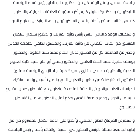
جامعة القدس، ومثل الوفد كل من الدكتور غالب ناطور رئيس قسم الهندسة
الاليكترونية والدكتورة سابيل كروم أكر مسؤولة العلاقات الدولية، والدكتور
كلاوس شنايدر مختص أبحاث إشعاع السنكروترون والسبنترونيكس وعلوم المواد.
واستضاف الوفد د.الياس الياس رئيس دائرة الفيزياء، والدكتور سلمان سلمان
المنسق مع الجانب الألماني من دائرة الفيزياء والمنسق الداخلي بجامعة القدس.
وحضر من الجامعة كل من الدكتور عدنان اللحام عميد كلية العلوم، والدكتور
يوسف نجاجرة عميد البحث العلمي، والدكتور رسمي أبو حلو عميد كلية العلوم
الصحية والدكتورة محاسن عنبتاوي عميدة كلية نجاد الزعني للهندسة ممثلين
لكلياتهم المشاركة ضمن مشروع التعاون الذي يشمل تأسيس برنامج مشترك
للدراسات العليا وبرنامج في الطاقة المتجددة وتعاون مع فلسطين ضمن مشروع
سيسمي الدولي ودور جامعة القدس بحكم تمثيل الدكتور سلمان لفلسطين
بالمشروع.
واستعرض الطرفان التطور العلمي، وأكدوا على الدعم الكامل للمشروع من قبل
إدارة الجامعة ممثلة بالرئيس الدكتور سري نسيبة، والقائم بأعمال رئيس الجامعة