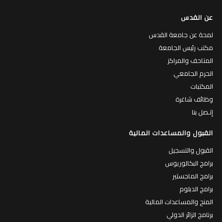
عن القدس
لمحة عن جامعة القدس
مكتب رئيس الجامعة
المتاحف والمراكز
الحرم الجامعي
المكتبات
وظائف شاغرة
إتـصل بنا
القبول والمساعدات المالية
القبول والتسجيل
برامج البكالوريوس
برامج الماجستير
برامج الدبلوم
المنح والمساعدات المالية
برنامج الزائر الدولي