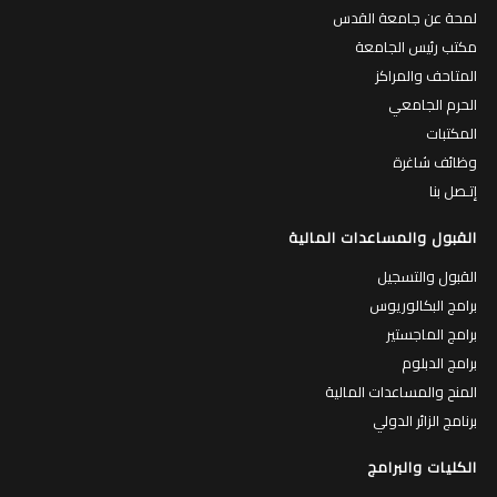
لمحة عن جامعة القدس
مكتب رئيس الجامعة
المتاحف والمراكز
الحرم الجامعي
المكتبات
وظائف شاغرة
إتـصل بنا
القبول والمساعدات المالية
القبول والتسجيل
برامج البكالوريوس
برامج الماجستير
برامج الدبلوم
المنح والمساعدات المالية
برنامج الزائر الدولي
الكليات والبرامج