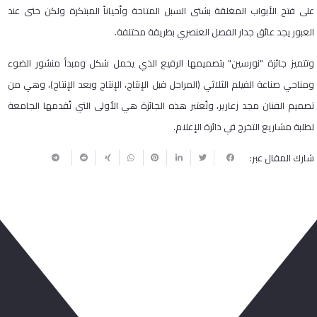
على فتح الأبواب المغلقة بشتى السبل المتاحة وأحياناً المبتكرة ولكن حتى عند
العبور يجد عائق جدار الفصل العنصري بطريقة مختلفة.
وتتميز جائزة "نورسين" بتصميمها الرفيع الذي يحمل شكل ومبدأ منشور الضوء
ومناحي صناعة الفيلم الثلاثي (المراحل قبل الإنتاج، الإنتاج وبعد الإنتاج)، وهي من
تصميم الفنان مجد زعارير، وتُعتبر هذه الجائزة هي الأولى التي تُقدمها الجامعة
لطلبة مشاريع التخرج في دائرة الإعلام.
شارك المقال عبر:
ربما يعجبك أيضا