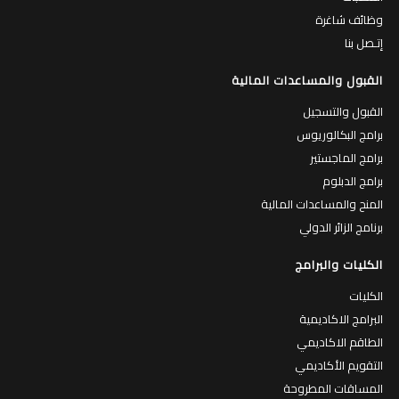
وظائف شاغرة
إتـصل بنا
القبول والمساعدات المالية
القبول والتسجيل
برامج البكالوريوس
برامج الماجستير
برامج الدبلوم
المنح والمساعدات المالية
برنامج الزائر الدولي
الكليات والبرامج
الكليات
البرامج الاكاديمية
الطاقم الاكاديمي
التقويم الأكاديمي
المساقات المطروحة