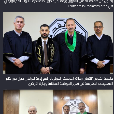
باحثون من جامعة القدس ينشرون ورقة بحثية حول حالة نادرة لالتهاب الدم الوليدي
في مجلة Frontiers in Pediatrics
جامعة القدس تناقش رسالة الماجستير الأولى لبرنامج إدارة الأراضي حول دور نظم
المعلومات الجغرافية في تعزيز الحوكمة المكانية وإدارة الأراضي