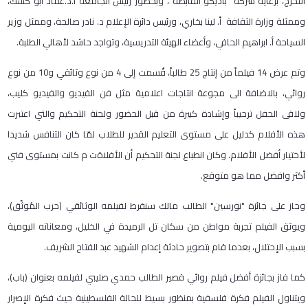
التخرج، برعاية شركة "باديكو القابضة"، وبحضور رئيس الجامعة أ.د.عماد أبو كشك،
وممثلة وزارة الثقافة أ. لينا بخاري، ورئيس دائرة الإعلام د. نادر صالحة، وممثل وزير
السياحة أ. ابراهيم الحافي، وأعضاء الهيئة التدريسية، وتواجد حاشد لأهالي الطلبة.
وتم عرض 14 فيلماً من إنتاج 25 طالباً، قُسمت إلى 4 من نوع وثائقي و10 من نوع
روائي، بالاضافة الى مجوعة انتاجات اعلامية مثل فن الفيديو والفيديو كليب،
ولاقى الحفل ترحيباً وإشادة كبيرة من قبل الحضور ولجنة التحكيم والتي اعتبرت
هذه الأفلام كدليل على مستوى التعليم القدير للطلاب لمّا كان التنافس شديدا
لأختيار أفضل الأفلام. وكان انطباع لجنة التحكيم أن الأفلاةت م كانت بمستوى فني
أكثر وافضل مما هو متوقع.
وحاز على جائزة "نورسين" الطالب مالك سنقرط لفيلمه الوثائقي (حرب المُوثّق)،
ويوثق الفيلم تجربة مواطن من سكان تل الرميدة في الخليل، ومعاناته اليومية
بسبب الإحتلال، بعدما قام بتصوير حادثة إعدام الشهيد عبد الفتاح الشريف.
كما فاز بجائزة أفضل فيلم روائي قصير الطالب حمدي صليبي لفيلمه بعنوان (باب)،
ويتناول الفيلم فكرة فلسفية بمنظور بسيط للحالة الفلسطينية حيث فكرة الإصرار