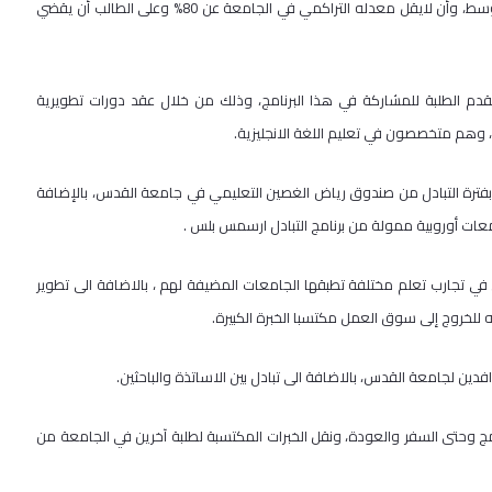
ببرنامج التبادل، كأن يمتلك مهارات باللغة الانجليزية بمستوى لا يقل عن المتوسط، وأن لايقل معدله التراكمي في الجامعة عن 80% وعلى الطالب أن يقضي
دم الطلبة للمشاركة في هذا البرنامج، وذلك من خلال عقد دورات تطويرية
، وهم متخصصون في تعليم اللغة الانجليزية.
 بفترة التبادل من صندوق رياض الغصين التعليمي في جامعة القدس، بالإضافة
عات أوروبية ممولة من برنامج التبادل ارسمس بلس .
في تجارب تعلم مختلفة تطبقها الجامعات المضيفة لهم ، بالاضافة الى تطوير
 للخروج إلى سوق العمل مكتسبا الخبرة الكبيرة.
فدين لجامعة القدس، بالاضافة الى تبادل بين الاساتذة والباحثين.
مج وحتى السفر والعودة، ونقل الخبرات المكتسبة لطلبة آخرين في الجامعة من