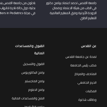
جامعة القدس تحصد اعتماد برنامج دكتور
باحثون من جامعة القدس ين
في الطب من هيئة الاعتماد وضمان
بحثية حول حالة نادرة لالتهاب 
الجودة الأردنية وفق المعايير العالمية
في مجلة Frontiers in Pediatrics
للتعليم الطبي
عن القدس
القبول والمساعدات
المالية
لمحة عن جامعة القدس
القبول والتسجيل
مكتب رئيس الجامعة
برامج البكالوريوس
المتاحف والمراكز
برامج الماجستير
الحرم الجامعي
برامج الدبلوم
المكتبات
المنح والمساعدات المالية
وظائف شاغرة
برنامج الزائر الدولي