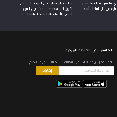
راضي يناقش رسالة ماجستير
د. إباء فراح تشارك في المؤتمر السنوي
يازة في حل النزاعات أثناء
الأول لـ EPICROPS ببحث حول التنوع
الوراثي لأصناف الطماطم الفلسطينية
اشترك في القائمة البريدية
قم بادخال بريدك الالكتروني لتصلك النشرة الالكترونية بانتظام