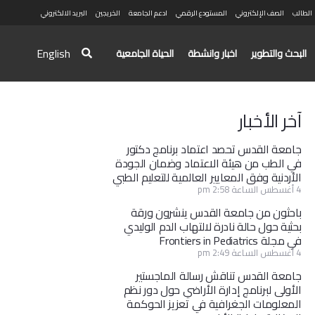
الطالب
الصف الإلكتروني
المستودع الرقمي
ادعم الجامعة
الخريجين
البريد الالكتروني
English
البحث والتطوير
اخبار وانشطة
الحياة الجامعية
آخر الأخبار
جامعة القدس تحصد اعتماد برنامج دكتور
في الطب من هيئة الاعتماد وضمان الجودة
الأردنية وفق المعايير العالمية للتعليم الطبي
4 أغسطس الساعة 2:58 pm
باحثون من جامعة القدس ينشرون ورقة
بحثية حول حالة نادرة لالتهاب الدم الوليدي
في مجلة Frontiers in Pediatrics
4 أغسطس الساعة 2:49 pm
جامعة القدس تناقش رسالة الماجستير
الأولى لبرنامج إدارة الأراضي حول دور نظم
المعلومات الجغرافية في تعزيز الحوكمة