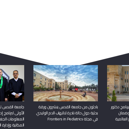
ربما يعجبك أيضا
نامج دكتور
باحثون من جامعة القدس ينشرون ورقة
جامعة القدس تن
وضمان
بحثية حول حالة نادرة لالتهاب الدم الوليدي
الأولى لبرنامج إ
 العالمية
في مجلة Frontiers in Pediatrics
المعلومات الجغر
المكانية وإدارة ا