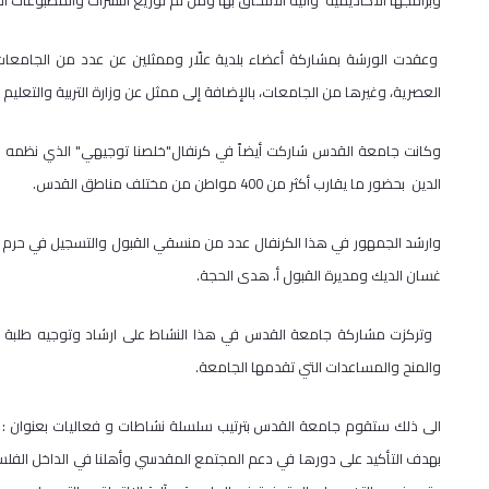
وبرامجها الاكاديمية وآلية الالتحاق بها ومن ثم توزيع النشرات والمطبوعات الإ
وعقدت الورشة بمشاركة أعضاء بلدية علّار وممثلين عن عدد من الجامعات
العصرية، وغيرها من الجامعات، بالإضافة إلى ممثل عن وزارة التربية والتعليم ا
وكانت جامعة القدس شاركت أيضاً في كرنفال"خلصنا توجيهي" الذي نظمه 
الدين بحضور ما يقارب أكثر من 400 مواطن من مختلف مناطق القدس.
وارشد الجمهور في هذا الكرنفال عدد من منسقي القبول والتسجيل في حرم مد
غسان الديك ومديرة القبول أ. هدى الحجة.
وتركزت مشاركة جامعة القدس في هذا النشاط على ارشاد وتوجيه طلبة الثا
والمنح والمساعدات التي تقدمها الجامعة.
بهدف التأكيد على دورها في دعم المجتمع المقدسي وأهلنا في الداخل الفلسط