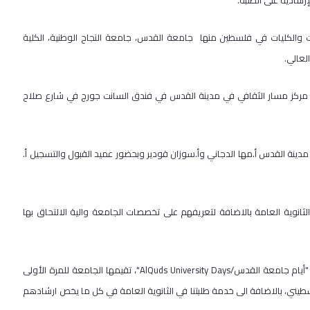
رشادية على الطلبة.
 والكليات في فلسطين منها جامعة القدس، جامعة النجاح الوطنية، الكلية
لعالي.
مركز مسار الثقافي في مدينة القدس في فندق السانت جورج في شارع صلاح
ينة القدس أ.مها الدجاني وأ.سوزان قودير وبحضور عميد القبول والتسجيل أ.
نوية العامة بالاضافة لتعريفهم على تخصصات الجامعة والية الالتحاق بها
الى ذلك ستقوم جامعة القدس بترتيب سلسلة نشاطات و فعاليات بعنوان : "أيام جامعة القدس/AlQuds University Days"، تقيمها الجامعة للمرة الأولى
يني، بالاضافة الى خدمة طلبتنا في الثانوية العامة في كل ما يخص ارشادهم