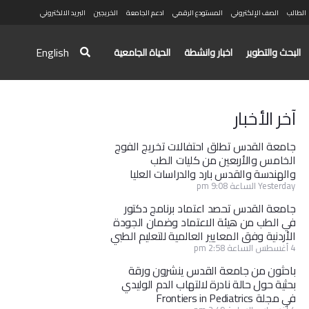
الطالب
الصف الإلكتروني
المستودع الرقمي
ادعم الجامعة
الخريجين
البريد الالكتروني
English
البحث والتطوير
اخبار وانشطة
الحياة الجامعية
آخر الأخبار
جامعة القدس تطلق احتفالات تخريج الفوج
الخامس والأربعين من كليات الطب
والهندسة والقدس بارد والدراسات العليا
Yesterday الساعة 9:08 pm
جامعة القدس تحصد اعتماد برنامج دكتور
في الطب من هيئة الاعتماد وضمان الجودة
الأردنية وفق المعايير العالمية للتعليم الطبي
4 أغسطس الساعة 2:58 pm
باحثون من جامعة القدس ينشرون ورقة
بحثية حول حالة نادرة لالتهاب الدم الوليدي
في مجلة Frontiers in Pediatrics