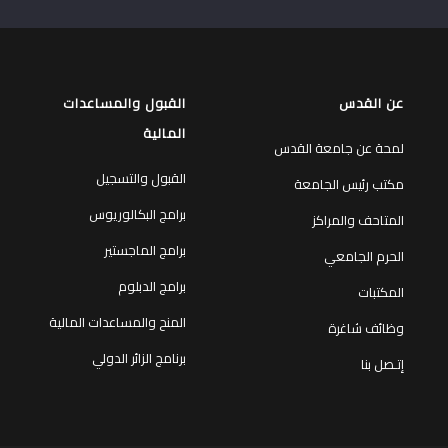
عن القدس
القبول والمساعدات
المالية
لمحة عن جامعة القدس
القبول والتسجيل
مكتب رئيس الجامعة
برامج البكالوريوس
المتاحف والمراكز
برامج الماجستير
الحرم الجامعي
برامج الدبلوم
المكتبات
المنح والمساعدات المالية
وظائف شاغرة
برنامج الزائر الدولي
إتـصل بنا