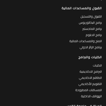
القبول والمساعدات المالية
القبول والتسجيل
برامج البكالوريوس
برامج الماجستير
برامج الدبلوم
المنح والمساعدات المالية
برنامج الزائر الدولي
الكليات والبرامج
الكليات
البرامج الاكاديمية
الطاقم الاكاديمي
التقويم الأكاديمي
المساقات المطروحة
الهواتف الداخلية
الحياة في جامعة القدس