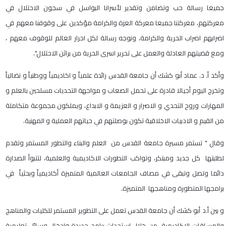
جميعا رسالة حب وتضامن وتقدير لأسرانا البواسل في سجون الاحتلال في
معركتهم، معركتنا جميعا معركة العزة والكرامة مؤكدين على وقوفنا معهم في
اضرابهم اضراب الحرية والكرامة، ونوجه رسالة لكل احرار العالم للوقوف معهم ،
ومع قضيتهم العادلة والعمل على تحرير اسرى الحرية من براثن الاحتلال".
وأكد أ. د. عماد أبو كشك أن جامعة القدس رائدة علمياً و اكاديمياً ووطنياً و نضالياً
وتخرج اليوم أجيالا قادرة على تحمل الصعاب و مواجهة التحديات مسلحين بالعلم و
المهارات وروح التحدي و الاصرار و العزيمة و الابداع، ويملكون مجموعة متكاملة
من القيم و الادبيات الاخلاقية تكون بوصلتهم في حياتهم العملية و المهنية.
وقال " تستمر مسيرة جامعة القدس من العلم والبناء والتطور المستمر وتقدم
لطلبتها كل جديد ومبتكر، وتواكب التطورات الاكاديمية والعلمية، لتتبوأ الصدارة
دائما وتصل وتبقى في مصاف الجامعات العالمية المتميزة أكاديمياً وبحثياً في
برامجها المتطورة ومناهجها المتميزة.
و بين أ.د أبو كشك أن جامعة القدس تعمل على التطوير المستمر للكليات والمناهج
والمساقات الاكاديمية من خلال استحداث برامج جديدة وادخال وسائل تعليمية