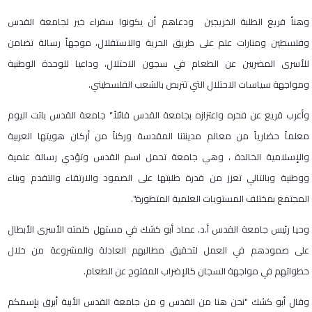
وهنأ قريع الطلبة الخريجين ودعاهم أن يكونوا سفراء خير لجامعة القدس
وفلسطين ومنارات علم على طريق الحرية والاستقلال، موجهاً رسالة تضامن
للأسرى المضربين عن الطعام في سجون الاحتلال، وداعيا للوحدة الوطنية
ومواجهة سياسات الاحتلال التي تتربص بالشعب الفلسطيني.
وأعرب قريع عن فخره واعتزازه بجامعة القدس قائلاً" جامعة القدس باتت اليوم
معلماً حضارياً من معالم مدينتنا المقدسة وركناً من أركان هويتها العربية
والإسلامية الخالدة ، وهي جامعة تحمل اسم القدس وتؤدي رسالة علمية
ووطنية وبالتالي تعزز من قدرة طلبتها على الصمود والارتقاء والتقدم وبناء
المجتمع بمختلف المستويات العلمية المتطورة".
وحيا رئيس جامعة القدس أ.د. عماد أبو كشك في مستهل كلمته الأسرى الأبطال
على صمودهم في العمل لتحقيق مطالبهم العادلة والمشروعة من خلال
خطواتهم في مواجهة السجان كالإضراب المفتوح عن الطعام.
وقال أبو كشك "نحن هنا من القدس و من جامعة القدس الأبية أبرق بإسمكم