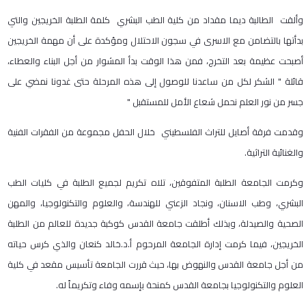
وألقت الطالبة ديما مقداد من كلية الطب البشري كلمة الطلبة الخريجين والتي
بدأتها بالتضامن مع الاسرى في سجون الاحتلال ومؤكدة على أن مهمة الخريجين
أصبحت عظيمة بعد التخرج، فمن هذا الوقت بدأ المشوار من أجل البناء والعطاء،
قائلة " الشكر لكل من ساعدنا للوصول إلى هذه المرحلة حتى غدونا نمضي على
جسر من نور العلم نحمل شعاع الأمل للمستقبل "
وقدمت فرقة أصايل للتراث الفلسطيني خلال الحفل مجموعة من الفقرات الفنية
والغنائية التراثية.
وكرمت الجامعة الطلبة المتفوقين، تلاه تكريم لجميع الطلبة في كليات الطب
البشري، وطب الاسنان، ونجاد الزعني للهندسة، والعلوم والتكنولوجيا، والمهن
الصحية والصيدلة، وبذلك أطلقت جامعة القدس كوكبة جديدة للعالم من الطلبة
الخريجين، فيما كرمت إدارة الجامعة المرحوم أ.د.خالد كنعان والذي كرس حياته
من أجل جامعة القدس والنهوض بها، حيث قررت الجامعة تأسيس مقعد في كلية
العلوم والتكنولوجيا بجامعة القدس كمنحة بإسمه وفاء وتكريماً له.