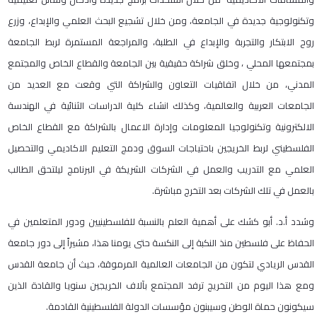
وتكنولوجية جديدة في الجامعة، ومن خلال تشجيع البحث العلمي والإبداع، وزرع
روح الابتكار والتجربة والإبداع في الطلبة، والمراجعة المستمرة لربط الجامعة
بمجتمعها المحلي ، وخلق شراكة حقيقية بين الجامعة والقطاع الخاص والمجتمع
المدني، من خلال اتفاقيات التعاون والشراكة التي وقعت مع العديد من
الجامعات العربية والعالمية، وكذلك انشاء كلية الدراسات الثنائية في الهندسة
الالكترونية وتكنولوجيا المعلومات وإدارة الاعمال بالشراكة مع القطاع الخاص
الفلسطيني لربط الخريجين باحتياجات السوق ودمج التعليم الاكاديمي والتحصيل
العلمي مع التدريب والعمل في الشركات الشريكة في البرنامج ليلتحق الطالب
بالعمل في تلك الشركات بعد التخرج مباشرة.
وشدد أ.د. أبو كشك على أهمية العلم بالنسبة للفلسطينيين ودور المتعلمين في
الحفاظ على فلسطين منذ النكبة إلى النكسة حتى يومنا هذا، مشيراً إلى دور جامعة
القدس الريادي لتكون من الجامعات العالمية المرموقة، حيث أن جامعة القدس
ومع هذا اليوم من التخريج ترفد المجتمع بآلاف الخريجين سنويا والقادة الذين
سيكونون حماة الوطن وسيبنون مؤسسات الدولة الفلسطينية القادمة.