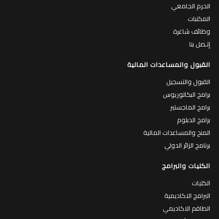
الحرم الجامعي
المكتبات
وظائف شاغرة
إتـصل بنا
القبول والمساعدات المالية
القبول والتسجيل
برامج البكالوريوس
برامج الماجستير
برامج الدبلوم
المنح والمساعدات المالية
برنامج الزائر الدولي
الكليات والبرامج
الكليات
البرامج الاكاديمية
الطاقم الاكاديمي