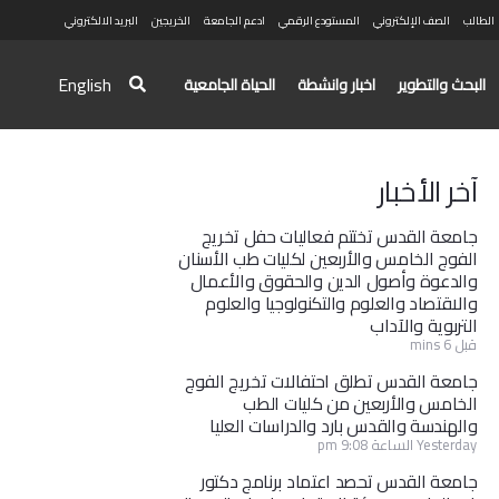
الطالب
الصف الإلكتروني
المستودع الرقمي
ادعم الجامعة
الخريجين
البريد الالكتروني
English
البحث والتطوير
اخبار وانشطة
الحياة الجامعية
آخر الأخبار
جامعة القدس تختتم فعاليات حفل تخريج
الفوج الخامس والأربعين لكليات طب الأسنان
والدعوة وأصول الدين والحقوق والأعمال
والاقتصاد والعلوم والتكنولوجيا والعلوم
التربوية والآداب
قبل 6 mins
جامعة القدس تطلق احتفالات تخريج الفوج
الخامس والأربعين من كليات الطب
والهندسة والقدس بارد والدراسات العليا
Yesterday الساعة 9:08 pm
جامعة القدس تحصد اعتماد برنامج دكتور