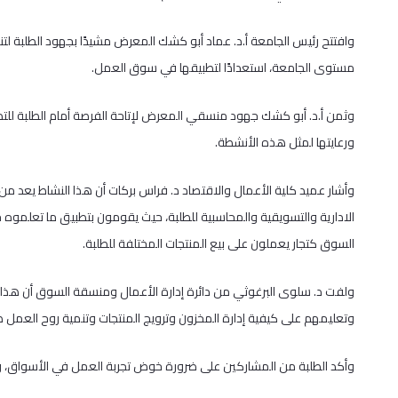
وافتتح رئيس الجامعة أ.د. عماد أبو كشك المعرض مشيدًا بجهود الطلبة لت
مستوى الجامعة، استعدادًا لتطبيقها في سوق العمل.
وثمن أ.د. أبو كشك جهود منسقي المعرض لإتاحة الفرصة أمام الطلبة للتدري
ورعايتها لمثل هذه الأنشطة.
وأشار عميد كلية الأعمال والاقتصاد د. فراس بركات أن هذا النشاط يعد من
الادارية والتسويقية والمحاسبية للطلبة، حيث يقومون بتطبيق ما تعلموه 
السوق كتجار يعملون على بيع المنتجات المختلفة للطلبة.
ولفت د. سلوى البرغوثي من دائرة إدارة الأعمال ومنسقة السوق أن هذا
وتعليمهم على كيفية إدارة المخزون وترويج المنتجات وتنمية روح العمل
وأكد الطلبة من المشاركين على ضرورة خوض تجربة العمل في الأسواق، والتر