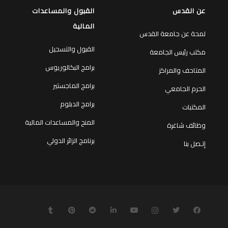
عن القدس
القبول والمساعدات
المالية
لمحة عن جامعة القدس
القبول والتسجيل
مكتب رئيس الجامعة
برامج البكالوريوس
المتاحف والمراكز
برامج الماجستير
الحرم الجامعي
برامج الدبلوم
المكتبات
المنح والمساعدات المالية
وظائف شاغرة
برنامج الزائر الدولي
إتـصل بنا