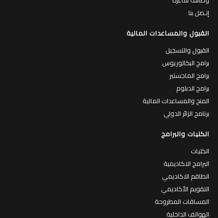
وظائف شاغرة
إتـصل بنا
القبول والمساعدات المالية
القبول والتسجيل
برامج البكالوريوس
برامج الماجستير
برامج الدبلوم
المنح والمساعدات المالية
برنامج الزائر الدولي
الكليات والبرامج
الكليات
البرامج الاكاديمية
الطاقم الاكاديمي
التقويم الأكاديمي
المساقات المطروحة
الهواتف الداخلية