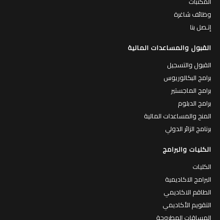
المكتبات
وظائف شاغرة
إتـصل بنا
القبول والمساعدات المالية
القبول والتسجيل
برامج البكالوريوس
برامج الماجستير
برامج الدبلوم
المنح والمساعدات المالية
برنامج الزائر الدولي
الكليات والبرامج
الكليات
البرامج الاكاديمية
الطاقم الاكاديمي
التقويم الأكاديمي
المساقات المطروحة