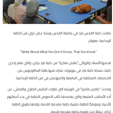
نظمت كلية القدس بارد في جامعة القدس ورشة عمل حول فن الكتابة
الإبداعية بعنوان:
“Write About What You Don’t Know, That You Know”
قدمها الأستاذ والروائي”غافين ماكريا” من كلية بارد برلين، والتي تعتبر إحدى
كليات شبكة كلية بارد في نيويورك، شارك فيها طلبة البكالوريوس من
التخصصات المختلفة في الجامعة والمهتمين في فن الكتابة الإبداعية.
وتحدث “غافين ماكريا” في الورشة التي تناولت الجانبين النظري والعملي، عن
أحد الأساليب المتبعة والتي يعتمدها كُتاب النصوص الخيالية في بدء أعمالهم
الأدبية، وموضحًا للطلبة كيفية كتابة مقدمة للقصة، وتلاها تطبيق الطلبة
لذلك عمليًا حيث قاموا بكتابة مقدمة لقصة.