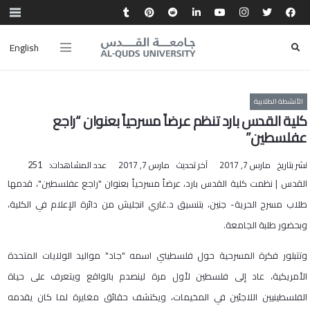
English
الأنشطة الطلابية
كلية القدس بارد تنظم عرضاً مسرحياً بعنوان “راجع
عفلسطين”
نشر بتاريخ
مارس 7, 2017
آخر تحديث
مارس 7, 2017
عدد المشاهدات:
251
القدس | نظمت كلية القدس بارد، عرضاً مسرحياً بعنوان "راجع عفلسطين"، قدمها
طلاب مسرح الحرية- جنين، بتنسيق د.غاري انجليش من دائرة الإعلام في الكلية،
وبحضور طلبة الجامعة.
وتتبلور فكرة المسرحية حول فلسطيني اسمه "جاد" مواليد الولايات المتحدة
الأمريكية، عاد إلى فلسطين لأول مرة لينصدم بالواقع ويتعرف على حياة
الفلسطينيين اللاجئين في المخيمات، ويكتشف حقائق مغايرة لما كان يقدمه