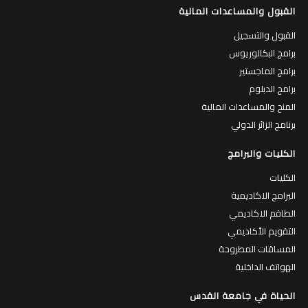
القبول والمساعدات المالية
القبول والتسجيل
برامج البكالوريوس
برامج الماجستير
برامج الدبلوم
المنح والمساعدات المالية
برنامج الزائر الدولي
الكليات والبرامج
الكليات
البرامج الاكاديمية
الطاقم الاكاديمي
التقويم الأكاديمي
المساقات المطروحة
الهواتف الداخلية
الحياة في جامعة القدس