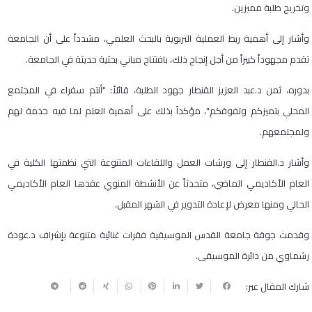
وتخريج طلبة مميزين.
وأشار إلى أهمية ربط العملية التربوية بالبحث العلمي، مشدداً على أن الجامعة
تقدم مجهوداً كبيراً من أجل إنجاح ذلك، بافتتاح مباني بحثية حديثة في الجامعة.
بدوره، ثمن د.عبد العزيز القنطار جهود الطلبة، قائلاً: "أنتم سفراء في المجتمع
المحلي بتميزكم وتفوقكم"، مؤكداً بذلك على أهمية العلم لما فيه خدمة لهم
ولمجتمعهم.
وأشار د.القنطار إلى ورشات العمل واللقاءات المتنوعة التي نظمتها الكلية في
العام الأكاديمي الماضي، متحدثاً عن الأنشطة المنوي عقدها العام الأكاديمي
الحالي ومنها معرض لإعادة التدوير في الشهر المقبل.
وقدمت جوقة جامعة القدس الموسيقية فقرات غنائية متنوعة بإشراف د.عودة
رشماوي من دائرة الموسيقى.
شارك المقال عبر: