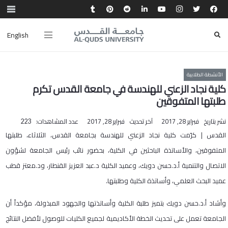
English
الأنشطة الطلابية
كلية نجاد الزعني للهندسة في جامعة القدس تكرم
طلبتها المتفوقين
نشر بتاريخ
فبراير 28, 2017
آخر تحديث
فبراير 28, 2017
عدد المشاهدات:
223
القدس | كرّمت كلية نجاد الزعني للهندسة بجامعة القدس، الثلاثاء، طلبتها
المتفوقين، والأساتذة الباحثين في الكلية، بحضور نائب رئيس الجامعة لشؤون
الاتصال والتنمية أ.د.حسن دويك، وعميد الكلية د.عبد العزيز القنطار، ود.معتز قطب
عميد البحث العلمي، وأساتذة الكلية وطلبتها.
وأشاد أ.د.حسن دويك بتميز طلبة الكلية وأساتذتها والجهود المبذولة، مؤكداً أن
الجامعة تعمل على تحديث الخطة الأكاديمية لجميع الكليات للوصول لأفضل النتائج