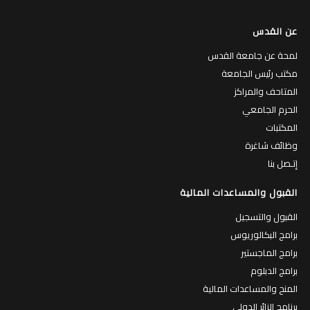
عن القدس
لمحة عن جامعة القدس
مكتب رئيس الجامعة
المتاحف والمراكز
الحرم الجامعي
المكتبات
وظائف شاغرة
إتـصل بنا
القبول والمساعدات المالية
القبول والتسجيل
برامج البكالوريوس
برامج الماجستير
برامج الدبلوم
المنح والمساعدات المالية
برنامج الزائر الدولي