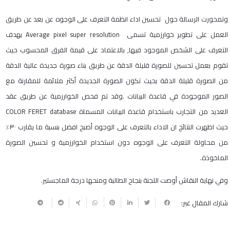
وتمحورت الرسالة حول تحسين اداء انظمة التعرف على الوجوه عن بعد عن طريق
العمل على تطوير خوارزمية تسمى Average pixel super resolution بهدف
التعرف على الشخص الموجود فيها, بالاعتماد على قيمة الفرق المحسوب حيث
تقوم بعمل تحسين للصورة قليلة الدقة عن طريق بناء صورة جديدة عالية الدقة
من الصورة قليلة الدقة بحيث تكون الصورة الجديدة أكثر ملائمة للمقارنة مع
الصور الموجودة في قاعدة البيانات .وقد تم فحص الخوارزمية عن طريق عقد
العديد من التجارب باستخدام قاعدة البيانات المسماة COLOR FERET database
حيث اظهرت النتائج ان الاداء بالتعرف على الوجوه أصبح افضل بنسبة ما يقارب ٣٠٪
من محاولة التعرف على الوجوه دون استخدام الخوارزمية و تحسين الصورة
الماخوذة.
وفي نهاية النقاش أوصت اللجنة بنجاح الطالبة ومنحها درجة الماجستير.
شارك المقال عبر: