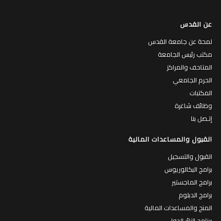
عن القدس
لمحة عن جامعة القدس
مكتب رئيس الجامعة
المتاحف والمراكز
الحرم الجامعي
المكتبات
وظائف شاغرة
إتـصل بنا
القبول والمساعدات المالية
القبول والتسجيل
برامج البكالوريوس
برامج الماجستير
برامج الدبلوم
المنح والمساعدات المالية
برنامج الزائر الدولي