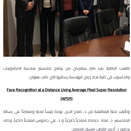
ناقشت الطالبة رشا ضرار سفاريني من برنامج ماجستير هندسة الالكترونيات
والحاسوب في كلية نجاد زعني للهندسة رسالتها التي كانت بعنوان:
Face Recognition at a Distance Using Average Pixel Super Resolution
(APSR)
وتألفت لجنة المناقشة من د. صلاح الدين عودة رئيساً للجنة ومشرفاً على رسالة
الماجستير، د. عماد حمادة ممتحناً خارجياً، و د. علي جاموس ممتحناً داخلياً، وذلك
بحضور د. أحمد القطب منسق البرنامج.