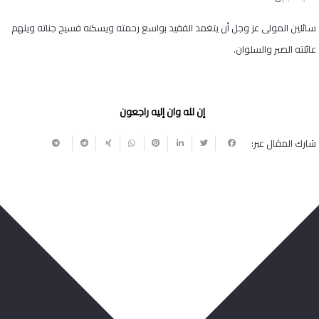
سائلين المولى عز وجل أن يتغمد الفقيد بواسع رحمته ويسكنه فسيح جناته ويلهم
عائلته الصبر والسلوان.
إن لله وان إليه راجعون
شارك المقال عبر:
ربما يعجبك أيضا