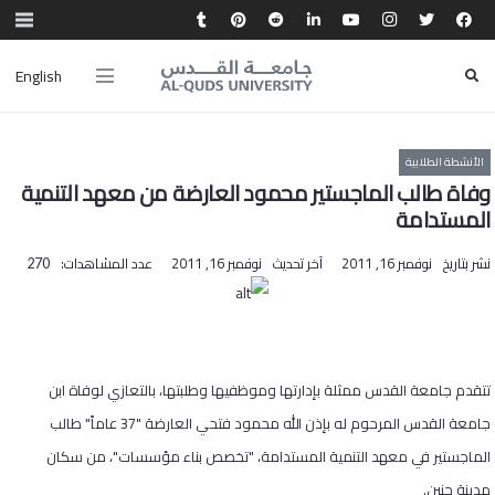
English
الأنشطة الطلابية
وفاة طالب الماجستير محمود العارضة من معهد التنمية
المستدامة
نشر بتاريخ
نوفمبر 16, 2011
آخر تحديث
نوفمبر 16, 2011
عدد المشاهدات:
270
تتقدم جامعة القدس ممثلة بإدارتها وموظفيها وطلبتها، بالتعازي لوفاة ابن
جامعة القدس المرحوم له بإذن الله محمود فتحي العارضة "37 عاماً" طالب
الماجستير في معهد التنمية المستدامة، "تخصص بناء مؤسسات"، من سكان
مدينة جنين.