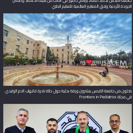
جامعة القدس تحصد اعتماد برنامج دكتور في الطب من هيئة الاعتماد وضمان
الجودة الأردنية وفق المعايير العالمية للتعليم الطبي
باحثون من جامعة القدس ينشرون ورقة بحثية حول حالة نادرة لالتهاب الدم الوليدي
في مجلة Frontiers in Pediatrics