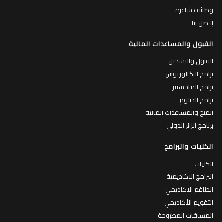
وظائف شاغرة
إتـصل بنا
القبول والمساعدات المالية
القبول والتسجيل
برامج البكالوريوس
برامج الماجستير
برامج الدبلوم
المنح والمساعدات المالية
برنامج الزائر الدولي
الكليات والبرامج
الكليات
البرامج الاكاديمية
الطاقم الاكاديمي
التقويم الأكاديمي
المساقات المطروحة