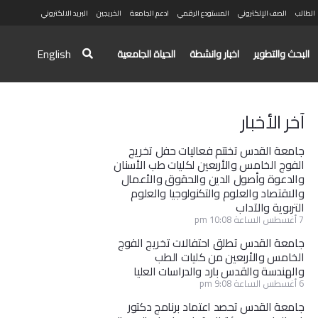
الطالب
الصف الإلكتروني
المستودع الرقمي
ادعم الجامعة
الخريجين
البريد الالكتروني
English
البحث والتطوير
اخبار وانشطة
الحياة الجامعية
آخر الأخبار
جامعة القدس تختتم فعاليات حفل تخريج
الفوج الخامس والأربعين لكليات طب الأسنان
والدعوة وأصول الدين والحقوق والأعمال
والاقتصاد والعلوم والتكنولوجيا والعلوم
التربوية والآداب
7 أغسطس الساعة 10:08 pm
جامعة القدس تطلق احتفالات تخريج الفوج
الخامس والأربعين من كليات الطب
والهندسة والقدس بارد والدراسات العليا
6 أغسطس الساعة 9:08 pm
جامعة القدس تحصد اعتماد برنامج دكتور