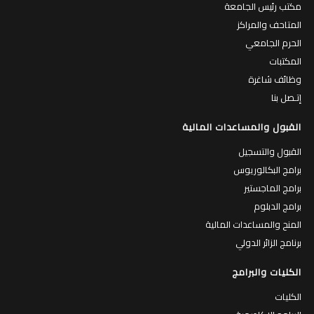
مكتب رئيس الجامعة
المتاحف والمراكز
الحرم الجامعي
المكتبات
وظائف شاغرة
إتـصل بنا
القبول والمساعدات المالية
القبول والتسجيل
برامج البكالوريوس
برامج الماجستير
برامج الدبلوم
المنح والمساعدات المالية
برنامج الزائر الدولي
الكليات والبرامج
الكليات