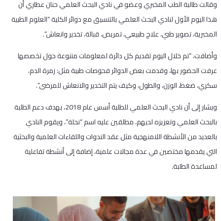
وقالت طالبة الطب المخبري وعضو في نادي البحث العلمي حنان عطاري أن
هذا اليوم الأول لنادي البحث العلمي بالتنسيق مع دوائر الكلية “العلوم الطبية
المخبرية، تصوير طبي، علاج طبيعي، تمريض، قبالة، تخدير وانعاش”.
وأضافت، “تم خلال اليوم تقديم كل دائرة لمعلومات متنوعة حول تخصصها
عرفت الحضور بها، وقدمت بعض الدوائر فحوصات طبية مثل: زمرة الدم،
سكري، ضغط، الوزن، والطول، وكيف يتم التخدير والانعاش للمرضى”.
ويشار إلى أن نادي البحث العلمي للطلبة أسس عام 2018، بهدف دعم الطلبة
بالبحث العلمي وتعزيزه لديهم، مطلقين عليه اسم “نحلة”، ويقوم النادي
بالعديد من الأنشطة اللامنهجية مثل عقد الندوات واللقاءات العلمية والبحثية
التي يقدمها مختصين في عدة مجالات علمية، إضافة إلى أنشطة تفاعلية
لمساعدة الطلبة.