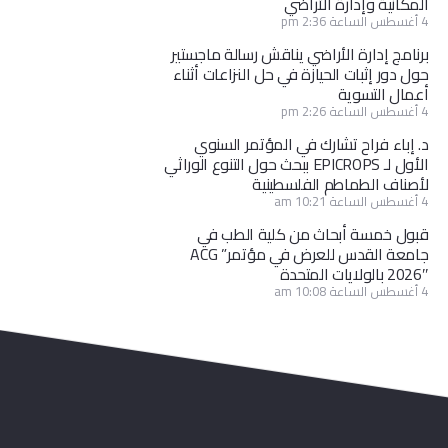
المكانية وإدارة الأراضي
4 أغسطس الساعة 2:36 pm
برنامج إدارة الأراضي يناقش رسالة ماجستير
حول دور إثبات الحيازة في حل النزاعات أثناء
أعمال التسوية
4 أغسطس الساعة 2:26 pm
د. إباء فراح تشارك في المؤتمر السنوي
الأول لـ EPICROPS ببحث حول التنوع الوراثي
لأصناف الطماطم الفلسطينية
4 أغسطس الساعة 10:21 am
قبول خمسة أبحاث من كلية الطب في
جامعة القدس للعرض في مؤتمر” ACG
2026″ بالولايات المتحدة
4 أغسطس الساعة 10:08 am