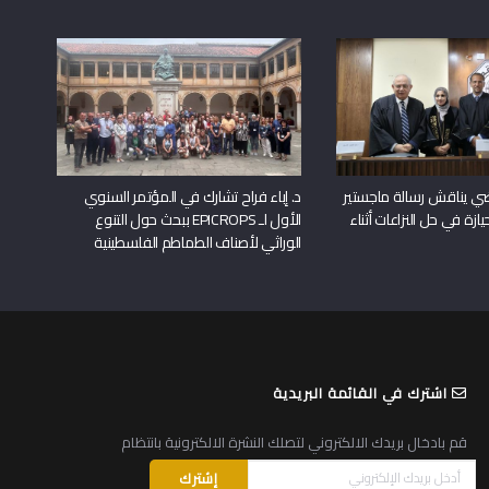
راضي يناقش رسالة ماجستير
د. إباء فراح تشارك في المؤتمر السنوي
يازة في حل النزاعات أثناء
الأول لـ EPICROPS ببحث حول التنوع
الوراثي لأصناف الطماطم الفلسطينية
اشترك في القائمة البريدية
قم بادخال بريدك الالكتروني لتصلك النشرة الالكترونية بانتظام