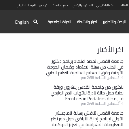
الطالب
الصف الإلكتروني
المستودع الرقمي
ادعم الجامعة
الخريجين
البريد الالكتروني
English
البحث والتطوير
اخبار وانشطة
الحياة الجامعية
آخر الأخبار
جامعة القدس تحصد اعتماد برنامج دكتور
في الطب من هيئة الاعتماد وضمان الجودة
الأردنية وفق المعايير العالمية للتعليم الطبي
4 أغسطس الساعة 2:58 pm
باحثون من جامعة القدس ينشرون ورقة
بحثية حول حالة نادرة لالتهاب الدم الوليدي
في مجلة Frontiers in Pediatrics
4 أغسطس الساعة 2:49 pm
جامعة القدس تناقش رسالة الماجستير
الأولى لبرنامج إدارة الأراضي حول دور نظم
المعلومات الجغرافية في تعزيز الحوكمة