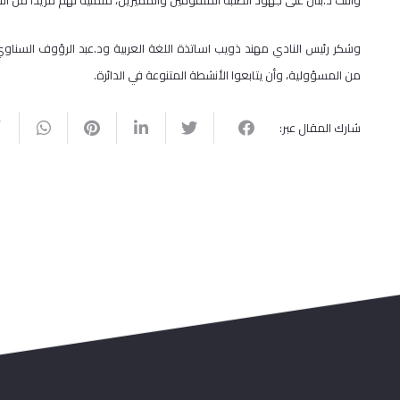
وأثنت د.بنان على جهود الطلبة المتفوقين والمميزين، متمنيةً لهم مزيداً من الن
وشكر رئيس النادي مهند ذويب اساتذة اللغة العربية ود.عبد الرؤوف السناو
من المسؤولية، وأن يتابعوا الأنشطة المتنوعة في الدائرة.
شارك المقال عبر: