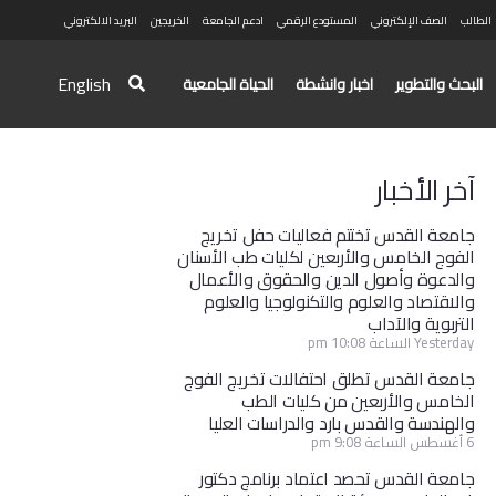
الطالب
الصف الإلكتروني
المستودع الرقمي
ادعم الجامعة
الخريجين
البريد الالكتروني
English
البحث والتطوير
اخبار وانشطة
الحياة الجامعية
آخر الأخبار
جامعة القدس تختتم فعاليات حفل تخريج
الفوج الخامس والأربعين لكليات طب الأسنان
والدعوة وأصول الدين والحقوق والأعمال
والاقتصاد والعلوم والتكنولوجيا والعلوم
التربوية والآداب
Yesterday الساعة 10:08 pm
جامعة القدس تطلق احتفالات تخريج الفوج
الخامس والأربعين من كليات الطب
والهندسة والقدس بارد والدراسات العليا
6 أغسطس الساعة 9:08 pm
جامعة القدس تحصد اعتماد برنامج دكتور