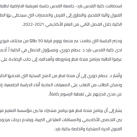
استضافت كلية القدس بارد- جامعة القدس جلسة تعريفية افتراضية لطلبة ا
القبول وآلية التقديم، والتطرق إلى الفرص والمميزات التي سيحظى بها ا
الكلية خلال الفصل الثاني من العام الأكاديمي 2021-2022.
وحضر الجلسة التي نظمت عبر منصة ز
لدى كلية القدس-بارد د. عصام خوري، ومسؤول الاتصال في الكلية أ. أحم
عرفوا الطلبة ببرنامج منحة قطر وشروطه وأهدافه، إلى جانب الإضاءة على 
وأشار د. عصام خوري إلى أن منحة قطر من المنح السخية التي تقدمها الك
وتمكن الطالب من التغلب على المعيقات المادية أثناء الدراسة الجامعية، 
عن مدى قدرتهم على تغطية الرسوم كاملةً.
يشار إلى أن برنامج منحة قطر هو برنامج مشترك ما بين مؤسسة التعليم ف
بين التخصص الأكاديمي والمساقات العليا في التربية، ويقدم درجات مزدو
الفنون الحرة المبتكرة والخاصة بكلية بارد.