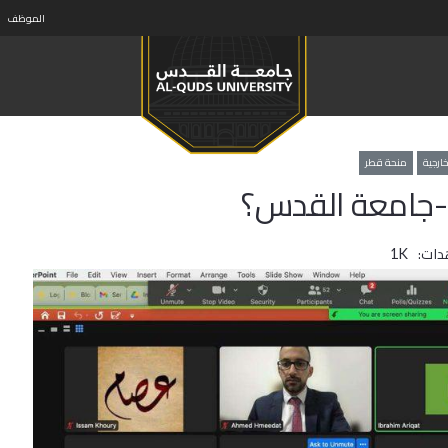
الموظف
ارجية
منحة قطر
-جامعة القدس؟
دات:
1K