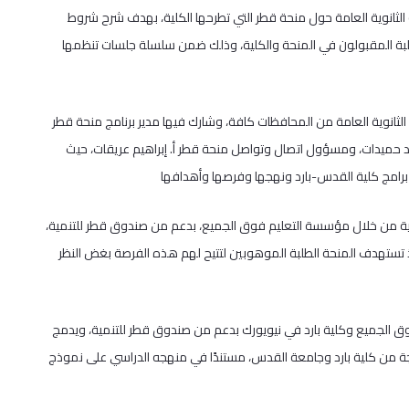
لثانوية العامة حول منحة قطر التي تطرحها الكلية، بهدف شرح شروط
لطلبة المقبولون في المنحة والكلية، وذلك ضمن سلسلة جلسات تنظمها
ووم قرابة 50 طالبًا من مختلف فروع الثانوية العامة من المحافظات كافة، وشارك فيها مدير برنامج منحة قطر
د حميدات، ومسؤول اتصال وتواصل منحة قطر أ. إبراهيم عريقات، حيث
برامج كلية القدس-بارد ونهجها وفرصها وأهدافها
لية من خلال مؤسسة التعليم فوق الجميع، بدعم من صندوق قطر للتنمية،
إذ تستهدف المنحة الطلبة الموهوبين لتتيح لهم هذه الفرصة بغض النظر
وق الجميع وكلية بارد في نيويورك بدعم من صندوق قطر للتنمية، ويدمج
جة من كلية بارد وجامعة القدس، مستندًا في منهجه الدراسي على نموذج