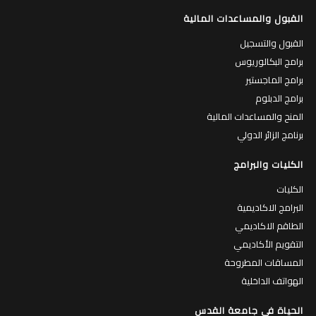
القبول والمساعدات المالية
القبول والتسجيل
برامج البكالوريوس
برامج الماجستير
برامج الدبلوم
المنح والمساعدات المالية
برنامج الزائر الدولي
الكليات والبرامج
الكليات
البرامج الاكاديمية
الطاقم الاكاديمي
التقويم الأكاديمي
المساقات المطروحة
الهواتف الداخلية
الحياة في جامعة القدس