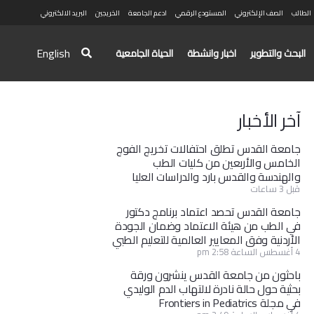
الطالب
الصف الإلكتروني
المستودع الرقمي
ادعم الجامعة
الخريجين
البريد الالكتروني
English
البحث والتطوير
اخبار وانشطة
الحياة الجامعية
آخر الأخبار
جامعة القدس تطلق احتفالات تخريج الفوج
الخامس والأربعين من كليات الطب
والهندسة والقدس بارد والدراسات العليا
قبل 3 ساعات
جامعة القدس تحصد اعتماد برنامج دكتور
في الطب من هيئة الاعتماد وضمان الجودة
الأردنية وفق المعايير العالمية للتعليم الطبي
4 أغسطس الساعة 2:58 pm
باحثون من جامعة القدس ينشرون ورقة
بحثية حول حالة نادرة لالتهاب الدم الوليدي
في مجلة Frontiers in Pediatrics