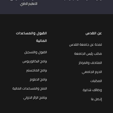
للتعليم الطبي
عن القدس
القبول والمساعدات
المالية
لمحة عن جامعة القدس
القبول والتسجيل
مكتب رئيس الجامعة
برامج البكالوريوس
المتاحف والمراكز
برامج الماجستير
الحرم الجامعي
برامج الدبلوم
المكتبات
المنح والمساعدات المالية
وظائف شاغرة
برنامج الزائر الدولي
إتـصل بنا