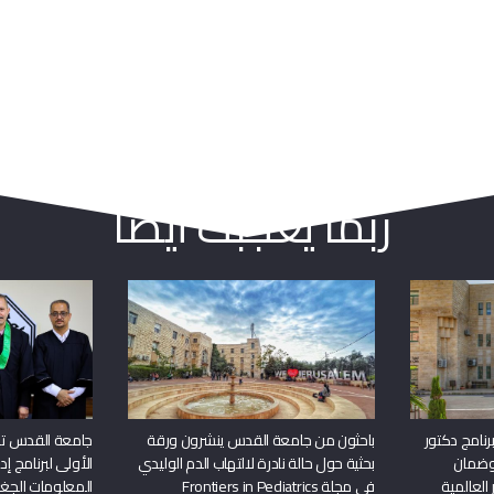
ربما يعجبك أيضا
نامج دكتور
باحثون من جامعة القدس ينشرون ورقة
جامعة القدس تن
وضمان
بحثية حول حالة نادرة لالتهاب الدم الوليدي
الأولى لبرنامج إ
 العالمية
في مجلة Frontiers in Pediatrics
المعلومات الجغر