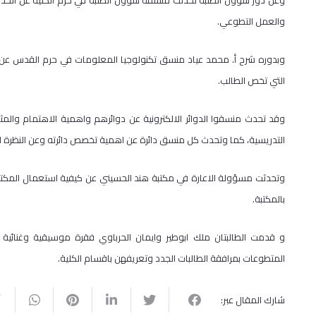
وعن دور شؤون الطلبة تحدثت منسقة شؤون الطلبة في حرم الكلية عن الخدم
والعمل التطوعي.
وبدوره شرح أ. محمد عياد منسق تكنولوجيا المعلومات في حرم القدس عن 
التي تخص الطالب.
وقد تحدث منسقوا الدوائر الالكترونية عن دوائرهم واهمية الاهتمام والم
التدريسية، كما وتحدث كل منسق دائرة عن اهمية تخصص دائرته وعن النظرة 
وتحدثت مسؤولة الاعارة في مكتبة هند الحسيني عن كيفية استعمال المكتب
بالمكتبة.
و قدمت الطالبتان ملك ابوطير وايمان الحرباوي فقرة موسيقية وغنائية ث
المتطوعات بمرافقة الطالبات الجدد وتعريفهن باقسام الكلية.
شارك المقال عبر: