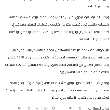
وعدد من الطلبة.
ورحبت الطالبة هبة الرجبي من كلية الطب ومنسقة مشروع هشاشة العظام،
بالمحاضر والضيوف، وقدمت نبذة عن نشاطات وفعاليات الاتحاد، وتطرقت إلى
أهمية التعريف بالمرض والوقاية منه، كما وشكرت المحاضر والحضور والطلبة
المشرفين على الفعالية.
من جهته، تحدث المحاضر خالد العيسة عن الجمعية الفلسطينية، للوقاية من
هشاشة العظام قائلا :" تأسست الجمعية في كانون أول من عام 1998 لتكون
رافداً للعمل الصحي في المجتمع الفلسطيني، وقد جاء تأسيس الجمعية استجابة
لحاجة ملحة في مجتمعنا الفلسطيني".
وقدم العيسة تعريفاً حول ترقق هشاشة العظام، وأعراضه، وأسبابه، وعلاجه ،
فيما تخلل المحاضرة مسابقة حول المرض وطرق الوقاية والعلاج، قدمتها ايمان
ثوابته وداود عياد بتقديم الأسئلة حول المرض.
شارك المقال عبر: