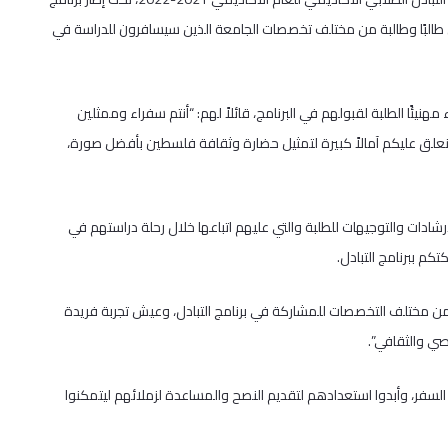
 طالبًا وطالبة من مختلف تخصصات الجامعة الذين سيسافرون للدراسة في
نيئًا الطلبة لقبولهم في البرنامج، قائلاً لهم: “أنتم سفراء وممثلين
لق عليكم آمالاً كبيرة لتمثيل حضارة وثقافة فلسطين بأفضل صورة،
ادات والتوجيهات للطلبة والتي عليهم اتباعها خلال رحلة دراستهم في
كم ببرنامج التبادل.
 ومن مختلف التخصصات للمشاركة في برنامج التبادل، وعيش تجربة فريدة
صي والثقافي”.
السفر، وأبدوا استعدادهم لتقديم النصح والمساعدة لزملائهم ليتمكنوا