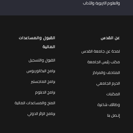
والعلوم التربوية والآداب
عن القدس
القبول والمساعدات
المالية
لمحة عن جامعة القدس
القبول والتسجيل
مكتب رئيس الجامعة
برامج البكالوريوس
المتاحف والمراكز
برامج الماجستير
الحرم الجامعي
برامج الدبلوم
المكتبات
المنح والمساعدات المالية
وظائف شاغرة
برنامج الزائر الدولي
إتـصل بنا