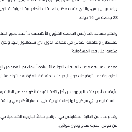
ايراسموس بلس، والذي عقده مكتب العلاقات الأكاديمية الدولية لثمانين
28 جامعة في 16 دولة.
وافتتح مساعد نائب رئيس الجامعة للشؤون الأكاديمية د. أحمد عمرو اللقاء مه
لفلسطين ولجامعة القدس في مختلف الدول التي ستذهبون إليها، ونحن نع
فكونوا على قدر المسؤولية”.
وقدمت منسقة مكتب العلاقات الدولية الأستاذة أسماء بدر العديد من الإرش
الخارج، وقدمت توضيحات حول الإجراءات المتعلقة بالفترة بعد انتهاء مشاركت
وأوضحت أ. بدر : “قمنا بجهود من أجل اتاحة الفرصة لأكبر عدد من الطلبة
بالنسبة لهم والتي سيكون لها إضافة نوعية على المسار الأكاديمي والشخ
وقدم عدد من الطلبة المشاركين في البرنامج سابقًا تجاربهم الشخصية في 
من خوض التجربة بنجاح ودون عوائق.