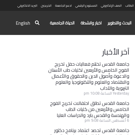
الطالب
الصف الإلكتروني
المستودع الرقمي
ادعم الجامعة
الخريجين
البريد الالكتروني
English
البحث والتطوير
اخبار وانشطة
الحياة الجامعية
آخر الأخبار
جامعة القدس تختتم فعاليات حفل تخريج
الفوج الخامس والأربعين لكليات طب الأسنان
والدعوة وأصول الدين والحقوق والأعمال
والاقتصاد والعلوم والتكنولوجيا والعلوم
التربوية والآداب
Yesterday الساعة 10:08 pm
جامعة القدس تطلق احتفالات تخريج الفوج
الخامس والأربعين من كليات الطب
والهندسة والقدس بارد والدراسات العليا
6 أغسطس الساعة 9:08 pm
جامعة القدس تحصد اعتماد برنامج دكتور